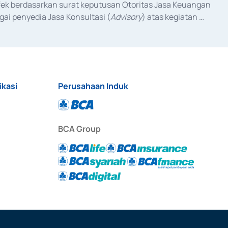
fek berdasarkan surat keputusan Otoritas Jasa Keuangan 
ai penyedia Jasa Konsultasi (
Advisory
) atas kegiatan 
anggal 3 Februari 2017, dan beberapa izin usaha lainnya 
iterbitkan pada tahun 2017 dan izin usaha lainnya dari 
at Berharga Komersial yang izinnya diterbitkan pada 
ikasi
Perusahaan Induk
BCA Group