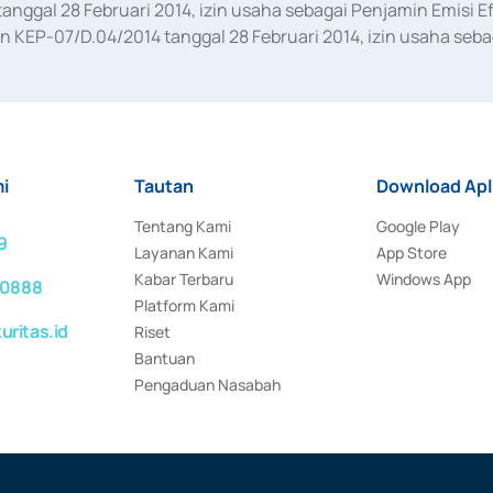
anggal 28 Februari 2014, izin usaha sebagai Penjamin Emisi E
KEP-07/D.04/2014 tanggal 28 Februari 2014, izin usaha sebag
rat keputusan Otoritas Jasa Keuangan Nomor S-67/PM.21/2017 t
aan Transaksi Sertifikat Deposito di Pasar Uang yang izinnya d
ansaksi, serta Penatausahaan dan Penyelesaian Transaksi Sur
i
Tautan
Download Apl
Tentang Kami
Google Play
9
Layanan Kami
App Store
Kabar Terbaru
Windows App
 0888
Platform Kami
ritas.id
Riset
Bantuan
Pengaduan Nasabah