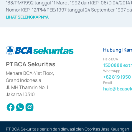
138/PM/1992 tanggal 11 Maret 1992 dan KEP-06/D.04/2014 t
Nomor KEP-12/PM/PEE/1997 tanggal 24 September 1997 dan 
merger, akuisisi, divestasi, dan 
join venture
 berdasarkan su
LIHAT SELENGKAPNYA
dari Bank Indonesia antara lain sebagai Perantara Pelaksan
Bank Indonesia sebagai Lembaga Pendukung Penerbitan, Tr
tahun 2018.
Hubungi Kam
Halo BCA
PT BCA Sekuritas
1500888 ext 
WhatsApp
Menara BCA 41st Floor,
+62 819 1950
Grand Indonesia
Email
Jl. MH Thamrin No. 1
halo@bcaseku
Jakarta 10310
PT BCA Sekuritas berizin dan diawasi oleh Otoritas Jasa Keuangan