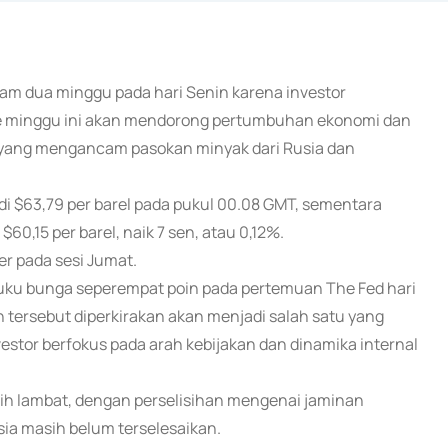
dalam dua minggu pada hari Senin karena investor
 minggu ini akan mendorong pertumbuhan ekonomi dan
ik yang mengancam pasokan minyak dari Rusia dan
i $63,79 per barel pada pukul 00.08 GMT, sementara
60,15 per barel, naik 7 sen, atau 0,12%.
er pada sesi Jumat.
ku bunga seperempat poin pada pertemuan The Fed hari
tersebut diperkirakan akan menjadi salah satu yang
vestor berfokus pada arah kebijakan dan dinamika internal
ih lambat, dengan perselisihan mengenai jaminan
ia masih belum terselesaikan.