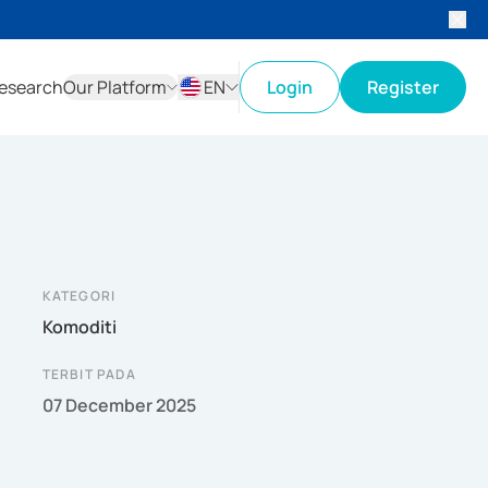
esearch
Our Platform
EN
Login
Register
ID
EN
KATEGORI
Komoditi
TERBIT PADA
07 December 2025