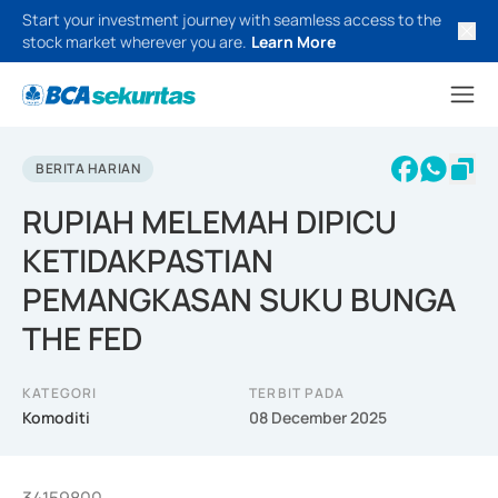
Start your investment journey with seamless access to the
stock market wherever you are.
Learn More
BERITA HARIAN
RUPIAH MELEMAH DIPICU
KETIDAKPASTIAN
PEMANGKASAN SUKU BUNGA
THE FED
KATEGORI
TERBIT PADA
Komoditi
08 December 2025