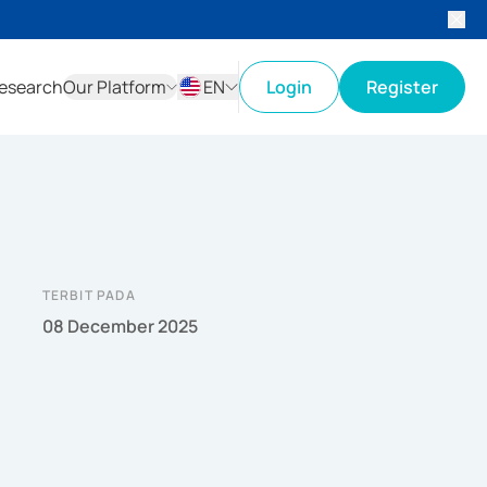
esearch
Our Platform
EN
Login
Register
ID
EN
TERBIT PADA
08 December 2025