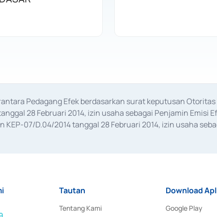
erantara Pedagang Efek berdasarkan surat keputusan Otorit
anggal 28 Februari 2014, izin usaha sebagai Penjamin Emisi E
KEP-07/D.04/2014 tanggal 28 Februari 2014, izin usaha sebag
rat keputusan Otoritas Jasa Keuangan Nomor S-67/PM.21/2017 t
aan Transaksi Sertifikat Deposito di Pasar Uang yang izinnya d
ansaksi, serta Penatausahaan dan Penyelesaian Transaksi Sur
i
Tautan
Download Apl
Tentang Kami
Google Play
9