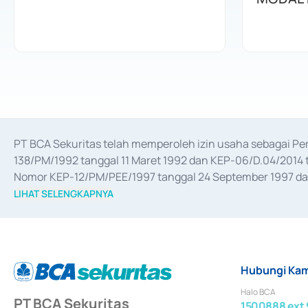
PT BCA Sekuritas telah memperoleh izin usaha sebagai P
138/PM/1992 tanggal 11 Maret 1992 dan KEP-06/D.04/2014 t
Nomor KEP-12/PM/PEE/1997 tanggal 24 September 1997 dan 
merger, akuisisi, divestasi, dan 
join venture
 berdasarkan su
LIHAT SELENGKAPNYA
dari Bank Indonesia antara lain sebagai Perantara Pelaksan
Bank Indonesia sebagai Lembaga Pendukung Penerbitan, Tr
tahun 2018.
Hubungi Kam
Halo BCA
PT BCA Sekuritas
1500888 ext 