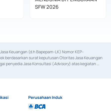
SFW 2026
as Jasa Keuangan (d.h Bapepam-LK) Nomor KEP-
fek berdasarkan surat keputusan Otoritas Jasa Keuangan 
ai penyedia Jasa Konsultasi (
Advisory
) atas kegiatan 
anggal 3 Februari 2017, dan beberapa izin usaha lainnya 
iterbitkan pada tahun 2017 dan izin usaha lainnya dari 
at Berharga Komersial yang izinnya diterbitkan pada 
ikasi
Perusahaan Induk