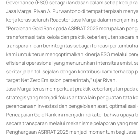
Governance (ESG) sebagai landasan dalam setiap kebijaka
Jasa Marga, Rivan A. Purwantono di tempat terpisah meny
kerja keras seluruh Roadster Jasa Marga dalam menjamin
"Perolehan Gold Rank pada ASRRAT 2025 merupakan penga
transformasi tata kelola dan praktik keberlanjutan secara
transparan, dan berintegritas sebagai fondasi pertumbuh
kami untuk terus mengoptimalkan kinerja ESG melalui peng
efisiensi operasional yang menurunkan intensitas emisi, s
sekitar jalan tol, sejalan dengan kontribusi kami terhad
target Net Zero Emission pemerintah," ujar Rivan.
Jasa Marga terus memperkuat praktik keberlanjutan pada 
strategis yang menjadi fokus antara lain penguatan tata kel
perencanaan investasi dan pengelolaan aset, optimalisasi 
Pencapaian Gold Rank ini menjadi indikator bahwa upaya 
secara transparan melalui mekanisme pelaporan yang mem
Penghargaan ASRRAT 2025 menjadi momentum bagi Jasa M