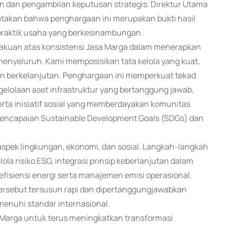
n dan pengambilan keputusan strategis. Direktur Utama
atakan bahwa penghargaan ini merupakan bukti hasil
 praktik usaha yang berkesinambungan.
kuan atas konsistensi Jasa Marga dalam menerapkan
 menyeluruh. Kami memposisikan tata kelola yang kuat,
an berkelanjutan. Penghargaan ini memperkuat tekad
elolaan aset infrastruktur yang bertanggung jawab,
erta inisiatif sosial yang memberdayakan komunitas
ap pencapaian Sustainable Development Goals (SDGs) dan
aspek lingkungan, ekonomi, dan sosial. Langkah-langkah
ola risiko ESG, integrasi prinsip keberlanjutan dalam
efisiensi energi serta manajemen emisi operasional.
tersebut tersusun rapi dan dipertanggungjawabkan
enuhi standar internasional.
arga untuk terus meningkatkan transformasi