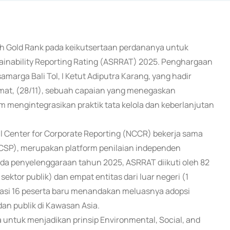
aih Gold Rank pada keikutsertaan perdananya untuk
tainability Reporting Rating (ASRRAT) 2025. Penghargaan
amarga Bali Tol, I Ketut Adiputra Karang, yang hadir
mat, (28/11), sebuah capaian yang menegaskan
m mengintegrasikan praktik tata kelola dan keberlanjutan
l Center for Corporate Reporting (NCCR) bekerja sama
 (ICSP), merupakan platform penilaian independen
Pada penyelenggaraan tahun 2025, ASRRAT diikuti oleh 82
 sektor publik) dan empat entitas dari luar negeri (1
isipasi 16 peserta baru menandakan meluasnya adopsi
dan publik di Kawasan Asia.
ntuk menjadikan prinsip Environmental, Social, and