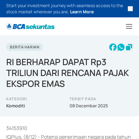
Start your investment journey with seamless access to the
stock market wherever you are.
Learn More
BERITA HARIAN
RI BERHARAP DAPAT Rp3
TRILIUN DARI RENCANA PAJAK
EKSPOR EMAS
KATEGORI
TERBIT PADA
Komoditi
08 December 2025
34153910
IQPlus, (8/12) - Potensi penerimaan negara pada tahun