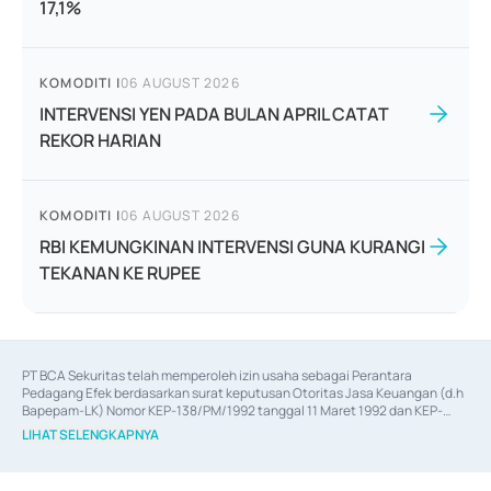
17,1%
KOMODITI
|
06 AUGUST 2026
INTERVENSI YEN PADA BULAN APRIL CATAT
REKOR HARIAN
KOMODITI
|
06 AUGUST 2026
RBI KEMUNGKINAN INTERVENSI GUNA KURANGI
TEKANAN KE RUPEE
PT BCA Sekuritas telah memperoleh izin usaha sebagai Perantara 
Pedagang Efek berdasarkan surat keputusan Otoritas Jasa Keuangan (d.h 
Bapepam-LK) Nomor KEP-138/PM/1992 tanggal 11 Maret 1992 dan KEP-
06/D.04/2014 tanggal 28 Februari 2014, izin usaha sebagai Penjamin Emisi 
LIHAT SELENGKAPNYA
Efek berdasarkan surat keputusan Otoritas Jasa Keuangan Nomor KEP-
12/PM/PEE/1997 tanggal 24 September 1997 dan KEP-07/D.04/2014 
tanggal 28 Februari 2014, izin usaha sebagai penyedia Jasa Konsultasi 