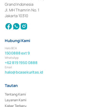
Surat Berharga Komersial yang izinnya diterbitkan pada tahun 2018.
Grand Indonesia
Jl. MH Thamrin No. 1
Jakarta 10310
Hubungi Kami
Halo BCA
1500888 ext 9
WhatsApp
+62 819 1950 0888
Email
halo@bcasekuritas.id
Tautan
Tentang Kami
Layanan Kami
Kabar Terbaru