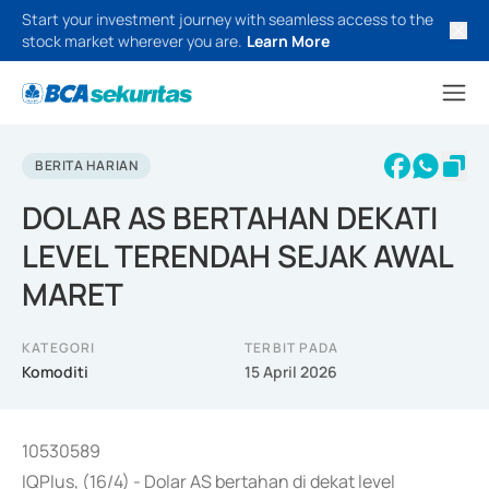
Start your investment journey with seamless access to the
stock market wherever you are.
Learn More
BERITA HARIAN
DOLAR AS BERTAHAN DEKATI
LEVEL TERENDAH SEJAK AWAL
MARET
KATEGORI
TERBIT PADA
Komoditi
15 April 2026
10530589
IQPlus, (16/4) - Dolar AS bertahan di dekat level