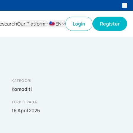
esearch
Our Platform
EN
Login
Register
ID
EN
KATEGORI
Komoditi
TERBIT PADA
16 April 2026