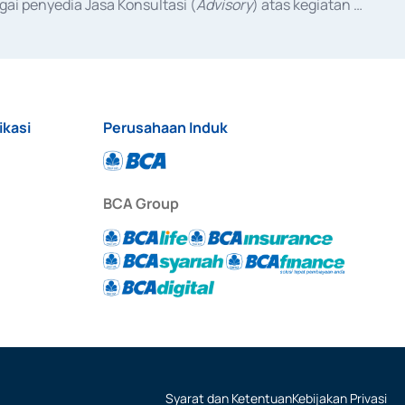
ai penyedia Jasa Konsultasi (
Advisory
) atas kegiatan 
anggal 3 Februari 2017, dan beberapa izin usaha lainnya 
iterbitkan pada tahun 2017 dan izin usaha lainnya dari 
at Berharga Komersial yang izinnya diterbitkan pada 
ikasi
Perusahaan Induk
BCA Group
Syarat dan Ketentuan
Kebijakan Privasi