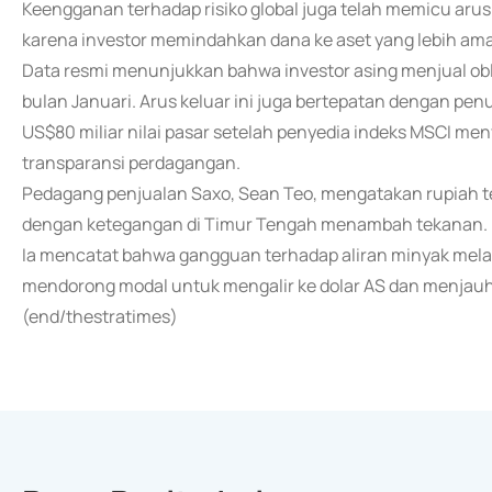
Keengganan terhadap risiko global juga telah memicu arus k
karena investor memindahkan dana ke aset yang lebih a
Data resmi menunjukkan bahwa investor asing menjual obl
bulan Januari. Arus keluar ini juga bertepatan dengan pe
US$80 miliar nilai pasar setelah penyedia indeks MSCI m
transparansi perdagangan.
Pedagang penjualan Saxo, Sean Teo, mengatakan rupiah 
dengan ketegangan di Timur Tengah menambah tekanan.
Ia mencatat bahwa gangguan terhadap aliran minyak melal
mendorong modal untuk mengalir ke dolar AS dan menjauh d
(end/thestratimes)