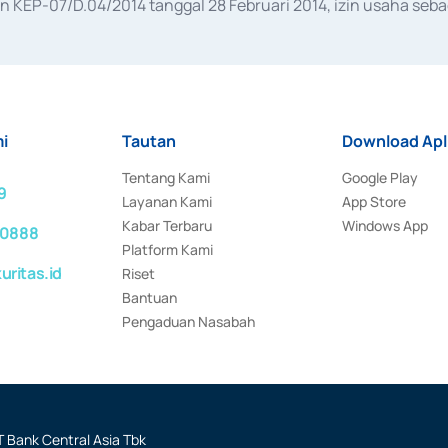
KEP-07/D.04/2014 tanggal 28 Februari 2014, izin usaha sebag
rat keputusan Otoritas Jasa Keuangan Nomor S-67/PM.21/2017 t
aan Transaksi Sertifikat Deposito di Pasar Uang yang izinnya d
ansaksi, serta Penatausahaan dan Penyelesaian Transaksi Sur
i
Tautan
Download Apl
Tentang Kami
Google Play
9
Layanan Kami
App Store
Kabar Terbaru
Windows App
 0888
Platform Kami
ritas.id
Riset
Bantuan
Pengaduan Nasabah
 Bank Central Asia Tbk