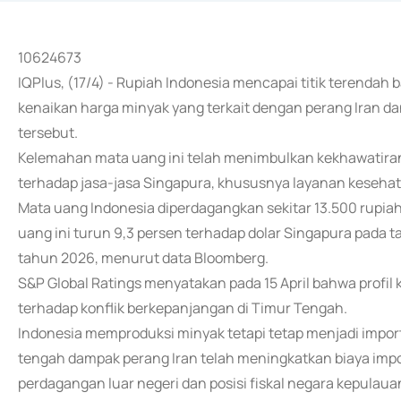
10624673
IQPlus, (17/4) - Rupiah Indonesia mencapai titik terendah b
kenaikan harga minyak yang terkait dengan perang Iran dan
tersebut.
Kelemahan mata uang ini telah menimbulkan kekhawatira
terhadap jasa-jasa Singapura, khususnya layanan kesehat
Mata uang Indonesia diperdagangkan sekitar 13.500 rupiah 
uang ini turun 9,3 persen terhadap dolar Singapura pada 
tahun 2026, menurut data Bloomberg.
S&P Global Ratings menyatakan pada 15 April bahwa profil 
terhadap konflik berkepanjangan di Timur Tengah.
Indonesia memproduksi minyak tetapi tetap menjadi importir
tengah dampak perang Iran telah meningkatkan biaya imp
perdagangan luar negeri dan posisi fiskal negara kepulaua