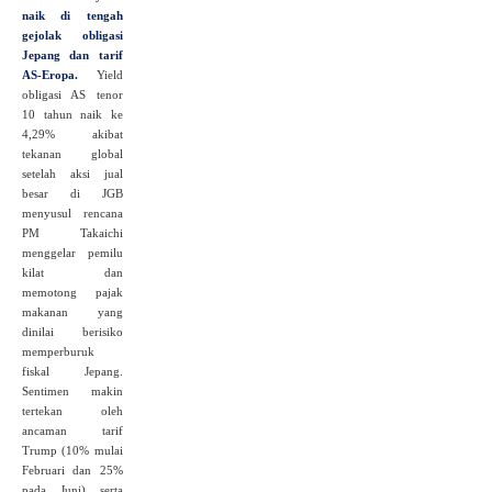
naik di tengah
gejolak obligasi
Jepang dan tarif
AS‑Eropa.
Yield
obligasi AS tenor
10 tahun naik ke
4,29% akibat
tekanan global
setelah aksi jual
besar di JGB
menyusul rencana
PM Takaichi
menggelar pemilu
kilat dan
memotong pajak
makanan yang
dinilai berisiko
memperburuk
fiskal Jepang.
Sentimen makin
tertekan oleh
ancaman tarif
Trump (10% mulai
Februari dan 25%
pada Juni) serta