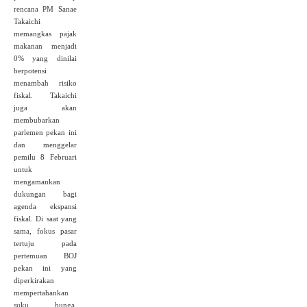
rencana PM Sanae
Takaichi
memangkas pajak
makanan menjadi
0% yang dinilai
berpotensi
menambah risiko
fiskal. Takaichi
juga akan
membubarkan
parlemen pekan ini
dan menggelar
pemilu 8 Februari
untuk
mengamankan
dukungan bagi
agenda ekspansi
fiskal. Di saat yang
sama, fokus pasar
tertuju pada
pertemuan BOJ
pekan ini yang
diperkirakan
mempertahankan
suku bunga,