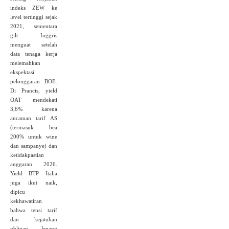
indeks ZEW ke
level tertinggi sejak
2021, sementara
gilt Inggris
menguat setelah
data tenaga kerja
melemahkan
ekspektasi
pelonggaran BOE.
Di Prancis, yield
OAT mendekati
3,6% karena
ancaman tarif AS
(termasuk bea
200% untuk wine
dan sampanye) dan
ketidakpastian
anggaran 2026.
Yield BTP Italia
juga ikut naik,
dipicu
kekhawatiran
bahwa tensi tarif
dan kejatuhan
obligasi Jepang