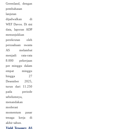
Greenland, dengan
pembahasan
lanjutan
dijadwalkan di
WEF Davos. Di sisi
data, laporan ADP
menunjukkan
perekrutan oleh
perusahaan swasta
AS melambat
menjadi rata‑rata
8.000 pekerjaan
per minggu dalam
empat minggu
hingga 27
Desember 2025,
turun dari 11.250
pada periode
sebelumnya,
menandakan
moderasi
momentum pasar
tenaga kerja di
akhir tahun.
Yield Treasury AS