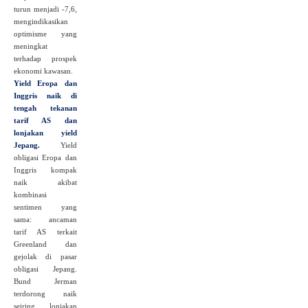
turun menjadi -7,6,
mengindikasikan
optimisme yang
meningkat
terhadap prospek
ekonomi kawasan.
Yield Eropa dan
Inggris naik di
tengah tekanan
tarif AS dan
lonjakan yield
Jepang.
Yield
obligasi Eropa dan
Inggris kompak
naik akibat
kombinasi
sentimen yang
sama: ancaman
tarif AS terkait
Greenland dan
gejolak di pasar
obligasi Jepang.
Bund Jerman
terdorong naik
seiring lonjakan