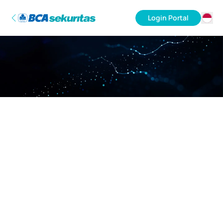
Login Portal
ID
EN
Maaf, server sedang sibuk.
Mohon kembali lagi nanti