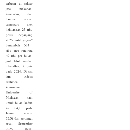
terbesar di sektor
jasa makanan,
kesehatan, dan
bantuan sosial,
sementara ritel
kehilangan 25 ribu
posisi. Sepanjang
2025, total
payroll
bertambah 584
ribu atau rata-rata
49 ribu per bulan,
jauh lebih rendah
dibanding 2 juta
pada 2024. Di sisi
lain, indeks
sentimen
konsumen
University of
Michigan naik
untuk bulan kedua
ke 54,0 pada
Januari (cons:
53,5) dan tertinggi
sejak September
2025. Meski