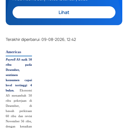
Lihat
Terakhir diperbarui
:
09-08-2026, 12:42
Americas
Payroll
AS naik 50
ribu pada
Desember,
sentimen
konsumen capai
level tertinggi 4
bulan.
Ekonomi
AS menambah 50
ribu pekerjaan di
Desember, di
bawah perkiraan
60 ribu dan revisi
November 56 ribu,
dengan kenaikan