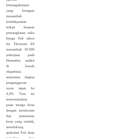
ketenagakerjaan
yang beragam
menambah
ketidakpastian
terkait besaran
pemangkasan suku
bunga Fed tahun
ini. Ekonomi AS
menambah 50.000
pekerjaan pada
Desember, sedikit
di bawah
ekspektasi,
sementara tingkat
pengangguran
turun tajam ke
4,4%. Tren ini
mencerminkan
pasar tenaga kerja
dengan perekrutan
dan pemutusan
kerja yang rendah,
mendukung
spekulasi Fed akan