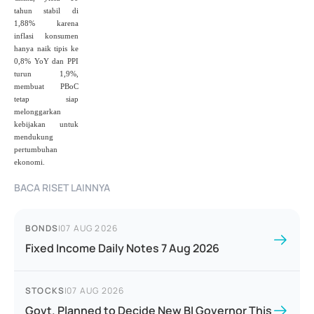
tahun stabil di
1,88% karena
inflasi konsumen
hanya naik tipis ke
0,8% YoY dan PPI
turun 1,9%,
membuat PBoC
tetap siap
melonggarkan
kebijakan untuk
mendukung
pertumbuhan
ekonomi.
BACA RISET LAINNYA
BONDS
|
07 AUG 2026
Fixed Income Daily Notes 7 Aug 2026
STOCKS
|
07 AUG 2026
Govt. Planned to Decide New BI Governor This