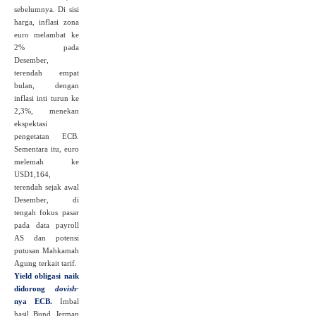
sebelumnya. Di sisi
harga, inflasi zona
euro melambat ke
2% pada
Desember,
terendah empat
bulan, dengan
inflasi inti turun ke
2,3%, menekan
ekspektasi
pengetatan ECB.
Sementara itu, euro
melemah ke
USD1,164,
terendah sejak awal
Desember, di
tengah fokus pasar
pada data payroll
AS dan potensi
putusan Mahkamah
Agung terkait tarif.
Yield obligasi naik
didorong
dovish-
nya ECB.
Imbal
hasil Bund Jerman