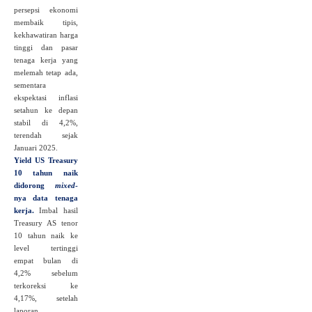
persepsi ekonomi
membaik tipis,
kekhawatiran harga
tinggi dan pasar
tenaga kerja yang
melemah tetap ada,
sementara
ekspektasi inflasi
setahun ke depan
stabil di 4,2%,
terendah sejak
Januari 2025.
Yield US Treasury
10 tahun naik
didorong
mixed
-
nya data tenaga
kerja.
Imbal hasil
Treasury AS tenor
10 tahun naik ke
level tertinggi
empat bulan di
4,2% sebelum
terkoreksi ke
4,17%, setelah
laporan