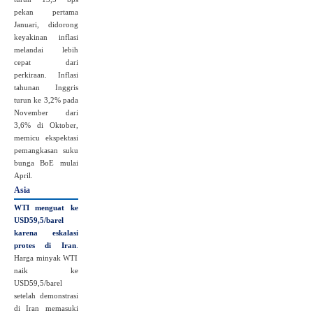
pekan pertama
Januari, didorong
keyakinan inflasi
melandai lebih
cepat dari
perkiraan. Inflasi
tahunan Inggris
turun ke 3,2% pada
November dari
3,6% di Oktober,
memicu ekspektasi
pemangkasan suku
bunga BoE mulai
April.
Asia
WTI menguat ke
USD59,5/barel
karena eskalasi
protes di Iran
.
Harga minyak WTI
naik ke
USD59,5/barel
setelah demonstrasi
di Iran memasuki