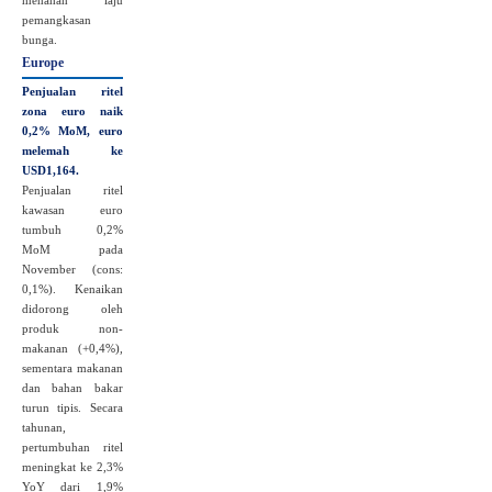
menahan laju
pemangkasan
bunga.
Europe
Penjualan ritel
zona euro naik
0,2% MoM, euro
melemah ke
USD1,164.
Penjualan ritel
kawasan euro
tumbuh 0,2%
MoM pada
November (cons:
0,1%). Kenaikan
didorong oleh
produk non-
makanan (+0,4%),
sementara makanan
dan bahan bakar
turun tipis. Secara
tahunan,
pertumbuhan ritel
meningkat ke 2,3%
YoY dari 1,9%