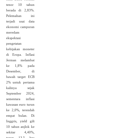
tenor 10 tahun
berada di 2,83%.
Pelemahan ini
terjadi usai data
ekonomi campuran
meredam
ekspektasi
pengetatan
kebijakan moneter
di Eropa. Inflasi
Jerman melambat
ke 1,8% pada
Desember, di
bawah target ECB
2% untuk pertama
kalinya sejak
September 2024,
sementara inflasi
kawasan euro turun
ke 2,0%, terendah
empat bulan. Di
Inggris, yield gilt
10 tahun anjlok ke
sekitar 4,40%,
turun 13,5 bps