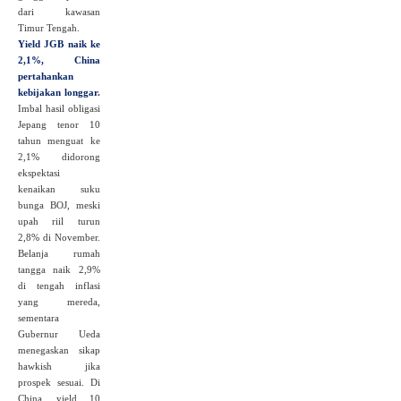
dari kawasan
Timur Tengah.
Yield JGB naik ke
2,1%, China
pertahankan
kebijakan longgar
.
Imbal hasil obligasi
Jepang tenor 10
tahun menguat ke
2,1% didorong
ekspektasi
kenaikan suku
bunga BOJ, meski
upah riil turun
2,8% di November.
Belanja rumah
tangga naik 2,9%
di tengah inflasi
yang mereda,
sementara
Gubernur Ueda
menegaskan sikap
hawkish jika
prospek sesuai. Di
China, yield 10