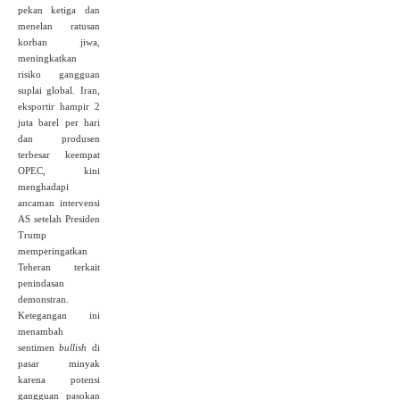
pekan ketiga dan
menelan ratusan
korban jiwa,
meningkatkan
risiko gangguan
suplai global. Iran,
eksportir hampir 2
juta barel per hari
dan produsen
terbesar keempat
OPEC, kini
menghadapi
ancaman intervensi
AS setelah Presiden
Trump
memperingatkan
Teheran terkait
penindasan
demonstran.
Ketegangan ini
menambah
sentimen
bullish
di
pasar minyak
karena potensi
gangguan pasokan