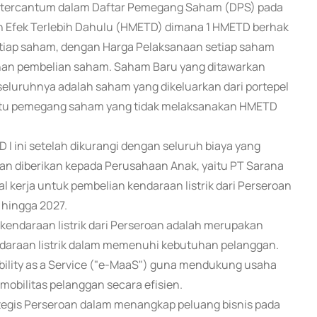
 tercantum dalam Daftar Pemegang Saham (DPS) pada
n Efek Terlebih Dahulu (HMETD) dimana 1 HMETD berhak
etiap saham, dengan Harga Pelaksanaan setiap saham
nan pembelian saham. Saham Baru yang ditawarkan
luruhnya adalah saham yang dikeluarkan dari portepel
n itu pemegang saham yang tidak melaksanakan HMETD
 I ini setelah dikurangi dengan seluruh biaya yang
an diberikan kepada Perusahaan Anak, yaitu PT Sarana
 kerja untuk pembelian kendaraan listrik dari Perseroan
 hingga 2027.
endaraan listrik dari Perseroan adalah merupakan
araan listrik dalam memenuhi kebutuhan pelanggan.
ility as a Service ("e-MaaS") guna mendukung usaha
obilitas pelanggan secara efisien.
gis Perseroan dalam menangkap peluang bisnis pada