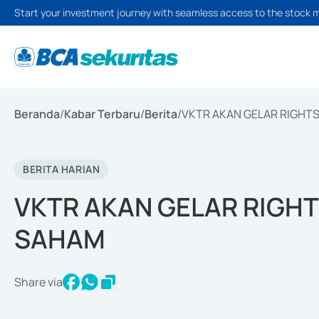
Start your investment journey with seamless access to the stock 
Beranda
/
Kabar Terbaru
/
Berita
/
VKTR AKAN GELAR RIGHTS
BERITA HARIAN
VKTR AKAN GELAR RIGHTS
SAHAM
Share via