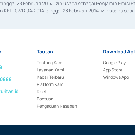
anggal 28 Februari 2014, izin usaha sebagai Penjamin Emisi E
KEP-07/D.04/2014 tanggal 28 Februari 2014, izin usaha sebag
rat keputusan Otoritas Jasa Keuangan Nomor S-67/PM.21/2017 t
aan Transaksi Sertifikat Deposito di Pasar Uang yang izinnya d
ansaksi, serta Penatausahaan dan Penyelesaian Transaksi Sur
i
Tautan
Download Apl
Tentang Kami
Google Play
9
Layanan Kami
App Store
Kabar Terbaru
Windows App
 0888
Platform Kami
ritas.id
Riset
Bantuan
Pengaduan Nasabah