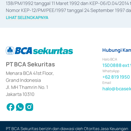
138/PM/1992 tanggal 11 Maret 1992 dan KEP-06/D.04/2014 t
Nomor KEP-12/PM/PEE/1997 tanggal 24 September 1997 dan 
merger, akuisisi, divestasi, dan 
join venture
 berdasarkan su
LIHAT SELENGKAPNYA
dari Bank Indonesia antara lain sebagai Perantara Pelaksan
Bank Indonesia sebagai Lembaga Pendukung Penerbitan, Tr
tahun 2018.
Hubungi Kam
Halo BCA
PT BCA Sekuritas
1500888 ext 
WhatsApp
Menara BCA 41st Floor,
+62 819 1950
Grand Indonesia
Email
Jl. MH Thamrin No. 1
halo@bcaseku
Jakarta 10310
PT BCA Sekuritas berizin dan diawasi oleh Otoritas Jasa Keuangan