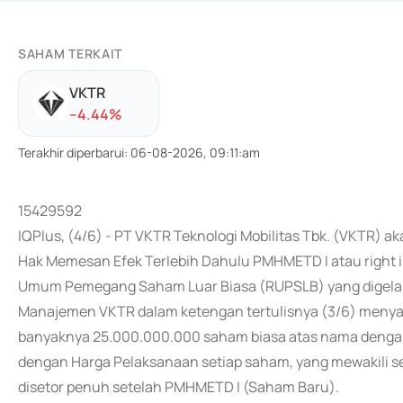
SAHAM TERKAIT
VKTR
-
-4.44
%
Terakhir diperbarui
:
06-08-2026, 09:11:am
15429592
IQPlus, (4/6) - PT VKTR Teknologi Mobilitas Tbk. (VKTR
Hak Memesan Efek Terlebih Dahulu PMHMETD I atau right 
Umum Pemegang Saham Luar Biasa (RUPSLB) yang digelar
Manajemen VKTR dalam ketengan tertulisnya (3/6) meny
banyaknya 25.000.000.000 saham biasa atas nama dengan 
dengan Harga Pelaksanaan setiap saham, yang mewakili 
disetor penuh setelah PMHMETD I (Saham Baru).