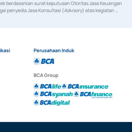
fek berdasarkan surat keputusan Otoritas Jasa Keuangan 
ai penyedia Jasa Konsultasi (
Advisory
) atas kegiatan 
anggal 3 Februari 2017, dan beberapa izin usaha lainnya 
iterbitkan pada tahun 2017 dan izin usaha lainnya dari 
at Berharga Komersial yang izinnya diterbitkan pada 
ikasi
Perusahaan Induk
BCA Group