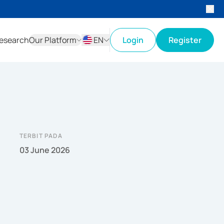
esearch
Our Platform
EN
Login
Register
ID
EN
TERBIT PADA
03 June 2026