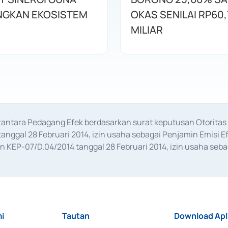
GKAN EKOSISTEM
OKAS SENILAI RP60,
MILIAR
erantara Pedagang Efek berdasarkan surat keputusan Otorit
anggal 28 Februari 2014, izin usaha sebagai Penjamin Emisi E
KEP-07/D.04/2014 tanggal 28 Februari 2014, izin usaha sebag
rat keputusan Otoritas Jasa Keuangan Nomor S-67/PM.21/2017 t
aan Transaksi Sertifikat Deposito di Pasar Uang yang izinnya d
ansaksi, serta Penatausahaan dan Penyelesaian Transaksi Sur
i
Tautan
Download Apl