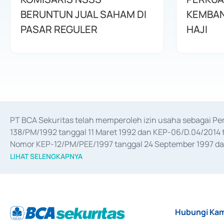
BERUNTUN JUAL SAHAM DI
KEMBAN
PASAR REGULER
HAJI
PT BCA Sekuritas telah memperoleh izin usaha sebagai P
138/PM/1992 tanggal 11 Maret 1992 dan KEP-06/D.04/2014 t
Nomor KEP-12/PM/PEE/1997 tanggal 24 September 1997 dan 
merger, akuisisi, divestasi, dan 
join venture
 berdasarkan su
LIHAT SELENGKAPNYA
dari Bank Indonesia antara lain sebagai Perantara Pelaksan
Bank Indonesia sebagai Lembaga Pendukung Penerbitan, Tr
tahun 2018.
Hubungi Kam