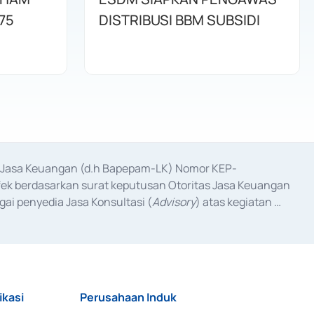
75
DISTRIBUSI BBM SUBSIDI
as Jasa Keuangan (d.h Bapepam-LK) Nomor KEP-
fek berdasarkan surat keputusan Otoritas Jasa Keuangan 
ai penyedia Jasa Konsultasi (
Advisory
) atas kegiatan 
anggal 3 Februari 2017, dan beberapa izin usaha lainnya 
iterbitkan pada tahun 2017 dan izin usaha lainnya dari 
at Berharga Komersial yang izinnya diterbitkan pada 
ikasi
Perusahaan Induk