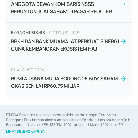
ANGGOTA DEWAN KOMISARIS NSSS
BERUNTUN JUAL SAHAM DI PASAR REGULER
EKONOMI BISNIS
|
07 AUGUST 2026
BPKH DAN BANK MUAMALAT PERKUAT SINERGI
GUNA KEMBANGKAN EKOSISTEM HAJI
07 AUGUST 2026
BUMI ARSANA MULIA BORONG 25,60% SAHAM
OKAS SENILAI RP60,75 MILIAR
PT BCA Sekuritas telah memperoleh izin usaha sebagai Perantara 
Pedagang Efek berdasarkan surat keputusan Otoritas Jasa Keuangan (d.h 
Bapepam-LK) Nomor KEP-138/PM/1992 tanggal 11 Maret 1992 dan KEP-
06/D.04/2014 tanggal 28 Februari 2014, izin usaha sebagai Penjamin Emisi 
LIHAT SELENGKAPNYA
Efek berdasarkan surat keputusan Otoritas Jasa Keuangan Nomor KEP-