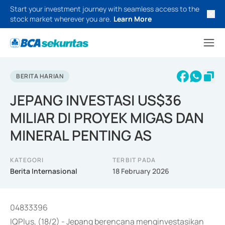
Start your investment journey with seamless access to the
stock market wherever you are.
Learn More
BERITA HARIAN
JEPANG INVESTASI US$36
MILIAR DI PROYEK MIGAS DAN
MINERAL PENTING AS
KATEGORI
TERBIT PADA
Berita Internasional
18 February 2026
04833396
IQPlus, (18/2) - Jepang berencana menginvestasikan