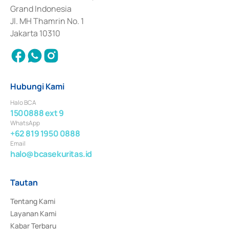
Surat Berharga Komersial yang izinnya diterbitkan pada tahun 2018.
Grand Indonesia
Jl. MH Thamrin No. 1
Jakarta 10310
Hubungi Kami
Halo BCA
1500888 ext 9
WhatsApp
+62 819 1950 0888
Email
halo@bcasekuritas.id
Tautan
Tentang Kami
Layanan Kami
Kabar Terbaru