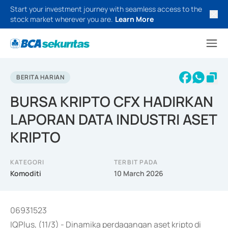
Start your investment journey with seamless access to the
stock market wherever you are.
Learn More
BERITA HARIAN
BURSA KRIPTO CFX HADIRKAN
LAPORAN DATA INDUSTRI ASET
KRIPTO
KATEGORI
TERBIT PADA
Komoditi
10 March 2026
06931523
IQPlus, (11/3) - Dinamika perdagangan aset kripto di