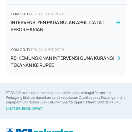
KOMODITI
|
06 AUGUST 2026
INTERVENSI YEN PADA BULAN APRIL CATAT
REKOR HARIAN
KOMODITI
|
06 AUGUST 2026
RBI KEMUNGKINAN INTERVENSI GUNA KURANGI
TEKANAN KE RUPEE
PT BCA Sekuritas telah memperoleh izin usaha sebagai Perantara 
Pedagang Efek berdasarkan surat keputusan Otoritas Jasa Keuangan (d.h 
Bapepam-LK) Nomor KEP-138/PM/1992 tanggal 11 Maret 1992 dan KEP-
06/D.04/2014 tanggal 28 Februari 2014, izin usaha sebagai Penjamin Emisi 
LIHAT SELENGKAPNYA
Efek berdasarkan surat keputusan Otoritas Jasa Keuangan Nomor KEP-
12/PM/PEE/1997 tanggal 24 September 1997 dan KEP-07/D.04/2014 
tanggal 28 Februari 2014, izin usaha sebagai penyedia Jasa Konsultasi 
(
Advisory
) atas kegiatan merger, akuisisi, divestasi, dan 
join venture
berdasarkan surat keputusan Otoritas Jasa Keuangan Nomor S-