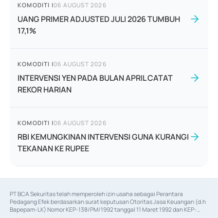
KOMODITI
|
06 AUGUST 2026
UANG PRIMER ADJUSTED JULI 2026 TUMBUH
17,1%
KOMODITI
|
06 AUGUST 2026
INTERVENSI YEN PADA BULAN APRIL CATAT
REKOR HARIAN
KOMODITI
|
06 AUGUST 2026
RBI KEMUNGKINAN INTERVENSI GUNA KURANGI
TEKANAN KE RUPEE
PT BCA Sekuritas telah memperoleh izin usaha sebagai Perantara 
Pedagang Efek berdasarkan surat keputusan Otoritas Jasa Keuangan (d.h 
Bapepam-LK) Nomor KEP-138/PM/1992 tanggal 11 Maret 1992 dan KEP-
06/D.04/2014 tanggal 28 Februari 2014, izin usaha sebagai Penjamin Emisi 