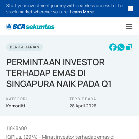
Start your investment journey with seamless access to the
stock market wherever you are.
Learn More
BERITA HARIAN
PERMINTAAN INVESTOR
TERHADAP EMAS DI
SINGAPURA NAIK PADA Q1
KATEGORI
TERBIT PADA
Komoditi
28 April 2026
11848480
IQPlus, (29/4) - Minat investor terhadap emas di