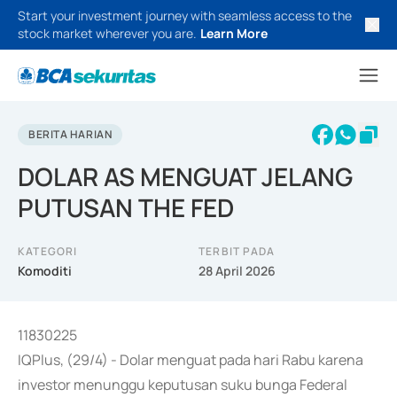
Start your investment journey with seamless access to the
stock market wherever you are.
Learn More
BERITA HARIAN
DOLAR AS MENGUAT JELANG
PUTUSAN THE FED
KATEGORI
TERBIT PADA
Komoditi
28 April 2026
11830225
IQPlus, (29/4) - Dolar menguat pada hari Rabu karena
investor menunggu keputusan suku bunga Federal