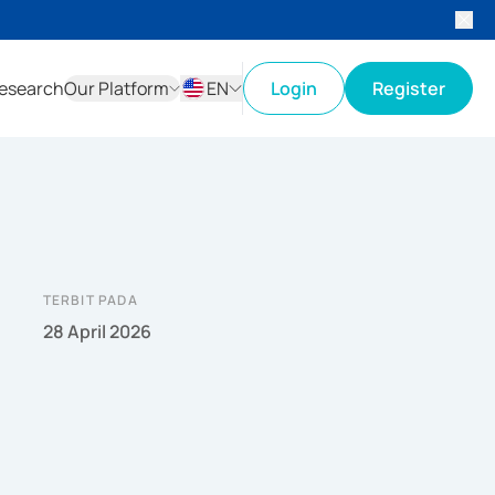
esearch
Our Platform
EN
Login
Register
ID
EN
TERBIT PADA
28 April 2026