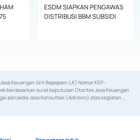
AHAM
ESDM SIAPKAN PENGAWAS
75
DISTRIBUSI BBM SUBSIDI
as Jasa Keuangan (d.h Bapepam-LK) Nomor KEP-
fek berdasarkan surat keputusan Otoritas Jasa Keuangan 
ai penyedia Jasa Konsultasi (
Advisory
) atas kegiatan 
anggal 3 Februari 2017, dan beberapa izin usaha lainnya 
iterbitkan pada tahun 2017 dan izin usaha lainnya dari 
at Berharga Komersial yang izinnya diterbitkan pada 