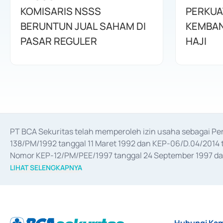
KOMISARIS NSSS
PERKUA
BERUNTUN JUAL SAHAM DI
KEMBAN
PASAR REGULER
HAJI
PT BCA Sekuritas telah memperoleh izin usaha sebagai P
138/PM/1992 tanggal 11 Maret 1992 dan KEP-06/D.04/2014 t
Nomor KEP-12/PM/PEE/1997 tanggal 24 September 1997 dan 
merger, akuisisi, divestasi, dan 
join venture
 berdasarkan su
LIHAT SELENGKAPNYA
dari Bank Indonesia antara lain sebagai Perantara Pelaksan
Bank Indonesia sebagai Lembaga Pendukung Penerbitan, Tr
tahun 2018.