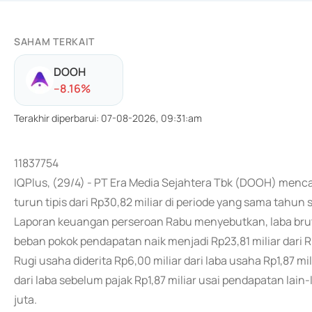
SAHAM TERKAIT
DOOH
-
-8.16
%
Terakhir diperbarui
:
07-08-2026, 09:31:am
11837754
IQPlus, (29/4) - PT Era Media Sejahtera Tbk (DOOH) menca
turun tipis dari Rp30,82 miliar di periode yang sama tahun
Laporan keuangan perseroan Rabu menyebutkan, laba bruto t
beban pokok pendapatan naik menjadi Rp23,81 miliar dari Rp
Rugi usaha diderita Rp6,00 miliar dari laba usaha Rp1,87 mi
dari laba sebelum pajak Rp1,87 miliar usai pendapatan lain-
juta.