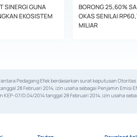
T SINERGI GUNA
BORONG 25,60% S
GKAN EKOSISTEM
OKAS SENILAI RP60,
MILIAR
erantara Pedagang Efek berdasarkan surat keputusan Otorit
anggal 28 Februari 2014, izin usaha sebagai Penjamin Emisi E
KEP-07/D.04/2014 tanggal 28 Februari 2014, izin usaha sebag
rat keputusan Otoritas Jasa Keuangan Nomor S-67/PM.21/2017 t
aan Transaksi Sertifikat Deposito di Pasar Uang yang izinnya d
ansaksi, serta Penatausahaan dan Penyelesaian Transaksi Sur