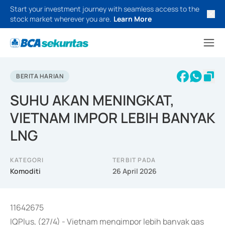
Start your investment journey with seamless access to the
stock market wherever you are.
Learn More
BERITA HARIAN
SUHU AKAN MENINGKAT,
VIETNAM IMPOR LEBIH BANYAK
LNG
KATEGORI
TERBIT PADA
Komoditi
26 April 2026
11642675
IQPlus, (27/4) - Vietnam mengimpor lebih banyak gas