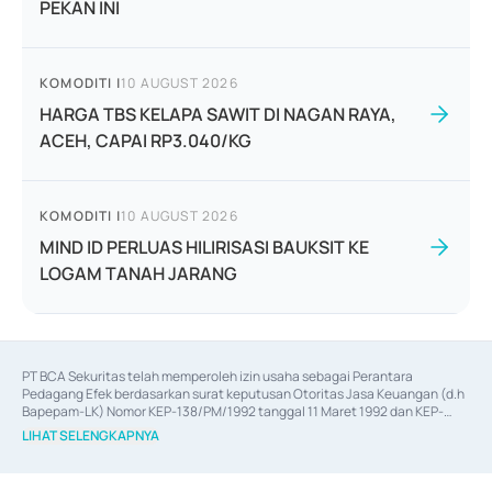
PEKAN INI
KOMODITI
|
10 AUGUST 2026
HARGA TBS KELAPA SAWIT DI NAGAN RAYA,
ACEH, CAPAI RP3.040/KG
KOMODITI
|
10 AUGUST 2026
MIND ID PERLUAS HILIRISASI BAUKSIT KE
LOGAM TANAH JARANG
PT BCA Sekuritas telah memperoleh izin usaha sebagai Perantara 
Pedagang Efek berdasarkan surat keputusan Otoritas Jasa Keuangan (d.h 
Bapepam-LK) Nomor KEP-138/PM/1992 tanggal 11 Maret 1992 dan KEP-
06/D.04/2014 tanggal 28 Februari 2014, izin usaha sebagai Penjamin Emisi 
LIHAT SELENGKAPNYA
Efek berdasarkan surat keputusan Otoritas Jasa Keuangan Nomor KEP-
12/PM/PEE/1997 tanggal 24 September 1997 dan KEP-07/D.04/2014 
tanggal 28 Februari 2014, izin usaha sebagai penyedia Jasa Konsultasi 