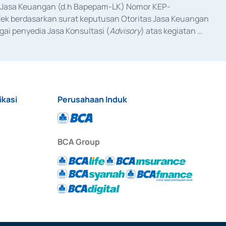
as Jasa Keuangan (d.h Bapepam-LK) Nomor KEP-
fek berdasarkan surat keputusan Otoritas Jasa Keuangan 
ai penyedia Jasa Konsultasi (
Advisory
) atas kegiatan 
anggal 3 Februari 2017, dan beberapa izin usaha lainnya 
iterbitkan pada tahun 2017 dan izin usaha lainnya dari 
at Berharga Komersial yang izinnya diterbitkan pada 
ikasi
Perusahaan Induk
BCA Group