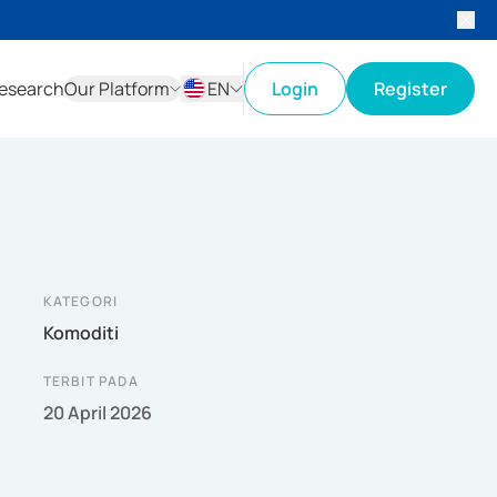
esearch
Our Platform
EN
Login
Register
ID
EN
KATEGORI
Komoditi
TERBIT PADA
20 April 2026