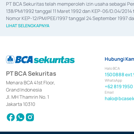
PT BCA Sekuritas telah memperoleh izin usaha sebagai P
138/PM/1992 tanggal 11 Maret 1992 dan KEP-06/D.04/2014 t
Nomor KEP-12/PM/PEE/1997 tanggal 24 September 1997 dan 
merger, akuisisi, divestasi, dan 
join venture
 berdasarkan su
LIHAT SELENGKAPNYA
dari Bank Indonesia antara lain sebagai Perantara Pelaksan
Bank Indonesia sebagai Lembaga Pendukung Penerbitan, Tr
tahun 2018.
Hubungi Kam
Halo BCA
PT BCA Sekuritas
1500888 ext 
WhatsApp
Menara BCA 41st Floor,
+62 819 1950
Grand Indonesia
Email
Jl. MH Thamrin No. 1
halo@bcaseku
Jakarta 10310