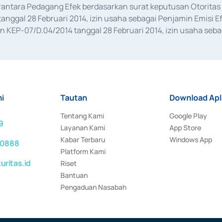
erantara Pedagang Efek berdasarkan surat keputusan Otorit
anggal 28 Februari 2014, izin usaha sebagai Penjamin Emisi E
KEP-07/D.04/2014 tanggal 28 Februari 2014, izin usaha sebag
rat keputusan Otoritas Jasa Keuangan Nomor S-67/PM.21/2017 t
aan Transaksi Sertifikat Deposito di Pasar Uang yang izinnya d
ansaksi, serta Penatausahaan dan Penyelesaian Transaksi Sur
i
Tautan
Download Apl
Tentang Kami
Google Play
9
Layanan Kami
App Store
Kabar Terbaru
Windows App
 0888
Platform Kami
ritas.id
Riset
Bantuan
Pengaduan Nasabah