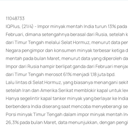
11048733
IQPlus, (21/4) - Impor minyak mentah India turun 13% pada
Februari, dimana setengahnya berasal dari Rusia, setelah
dari Timur Tengah melalui Selat Hormuz, menurut data pe
Negara pengimpor dan konsumen minyak terbesar ketiga di 
mentah pada bulan Maret, menurut data yang diperoleh dar
Impor dari Rusia hampir berlipat ganda dari Februari menj
dari Timur Tengah merosot 61% menjadi 1,18 juta bpd.
Lalu lintas di Selat Hormuz, yang biasanya menangani seki
setelah Iran dan Amerika Serikat memblokir kapal untuk le
Hanya segelintir kapal tanker minyak yang berlayar ke Indi
berbendera India diserang saat mencoba menyeberangi sel
Porsi minyak Timur Tengah dalam impor minyak mentah In
26,3% pada bulan Maret, data menunjukkan, dengan pengiri