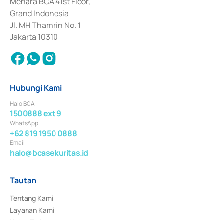
Menara BCA 41st Floor,
Surat Berharga Komersial yang izinnya diterbitkan pada tahun 2018.
Grand Indonesia
Jl. MH Thamrin No. 1
Jakarta 10310
Hubungi Kami
Halo BCA
1500888 ext 9
WhatsApp
+62 819 1950 0888
Email
halo@bcasekuritas.id
Tautan
Tentang Kami
Layanan Kami