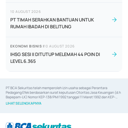
10 AUGUST 2026
PT TIMAH SERAHKAN BANTUAN UNTUK
RUMAH IBADAH DI BELITUNG
EKONOMI BISNIS
|
10 AUGUST 2026
IHSG SESI II DITUTUP MELEMAH 44 POIN DI
LEVEL 6.365
PT BCA Sekuritas telah memperoleh izin usaha sebagai Perantara 
Pedagang Efek berdasarkan surat keputusan Otoritas Jasa Keuangan (d.h 
Bapepam-LK) Nomor KEP-138/PM/1992 tanggal 11 Maret 1992 dan KEP-
06/D.04/2014 tanggal 28 Februari 2014, izin usaha sebagai Penjamin Emisi 
LIHAT SELENGKAPNYA
Efek berdasarkan surat keputusan Otoritas Jasa Keuangan Nomor KEP-
12/PM/PEE/1997 tanggal 24 September 1997 dan KEP-07/D.04/2014 
tanggal 28 Februari 2014, izin usaha sebagai penyedia Jasa Konsultasi 
(
Advisory
) atas kegiatan merger, akuisisi, divestasi, dan 
join venture
berdasarkan surat keputusan Otoritas Jasa Keuangan Nomor S-