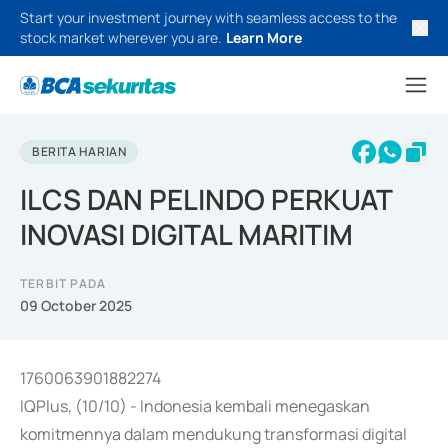
Start your investment journey with seamless access to the
stock market wherever you are.
Learn More
BERITA HARIAN
ILCS DAN PELINDO PERKUAT
INOVASI DIGITAL MARITIM
TERBIT PADA
09 October 2025
1760063901882274
IQPlus, (10/10) - Indonesia kembali menegaskan
komitmennya dalam mendukung transformasi digital