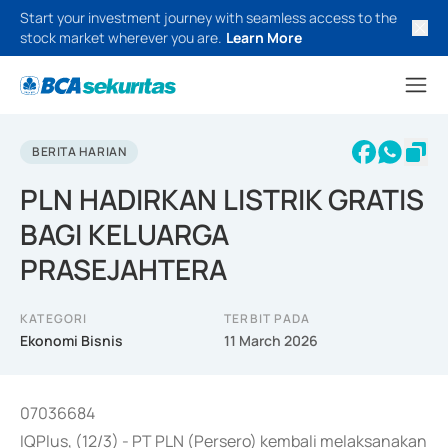
Start your investment journey with seamless access to the
stock market wherever you are.
Learn More
BERITA HARIAN
PLN HADIRKAN LISTRIK GRATIS
BAGI KELUARGA
PRASEJAHTERA
KATEGORI
TERBIT PADA
Ekonomi Bisnis
11 March 2026
07036684
IQPlus, (12/3) - PT PLN (Persero) kembali melaksanakan