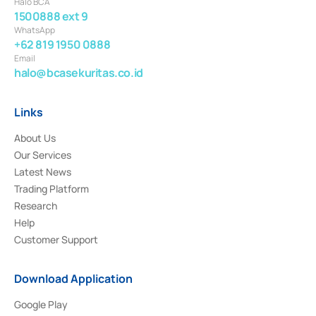
Halo BCA
1500888 ext 9
WhatsApp
+62 819 1950 0888
Email
halo@bcasekuritas.co.id
Links
About Us
Our Services
Latest News
Trading Platform
Research
Help
Customer Support
Download Application
Google Play