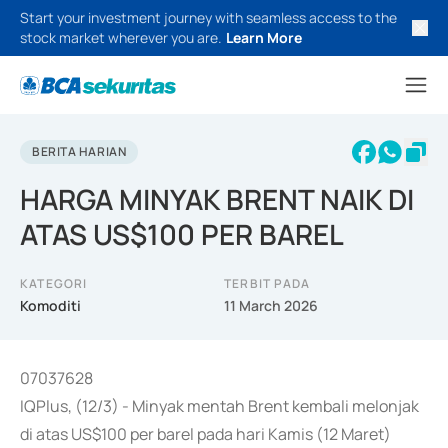
Start your investment journey with seamless access to the
stock market wherever you are.
Learn More
BERITA HARIAN
HARGA MINYAK BRENT NAIK DI
ATAS US$100 PER BAREL
KATEGORI
TERBIT PADA
Komoditi
11 March 2026
07037628
IQPlus, (12/3) - Minyak mentah Brent kembali melonjak
di atas US$100 per barel pada hari Kamis (12 Maret)