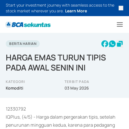
Start your investment journey with seamless access to the
stock market wherever you are.
Learn More
BERITA HARIAN
HARGA EMAS TURUN TIPIS
PADA AWAL SENIN INI
KATEGORI
TERBIT PADA
Komoditi
03 May 2026
12330792
IQPlus, (4/5) - Harga dalam pergerakan tipis, setelah
penurunan mingguan kedua, karena para pedagang