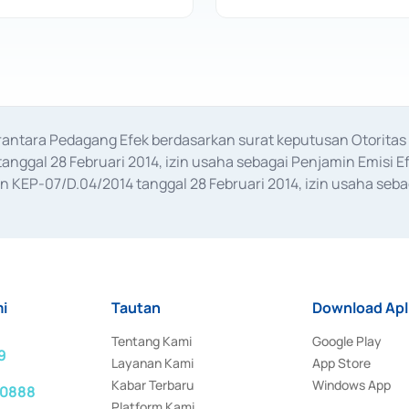
erantara Pedagang Efek berdasarkan surat keputusan Otorit
anggal 28 Februari 2014, izin usaha sebagai Penjamin Emisi E
KEP-07/D.04/2014 tanggal 28 Februari 2014, izin usaha sebag
rat keputusan Otoritas Jasa Keuangan Nomor S-67/PM.21/2017 t
aan Transaksi Sertifikat Deposito di Pasar Uang yang izinnya d
ansaksi, serta Penatausahaan dan Penyelesaian Transaksi Sur
i
Tautan
Download Apl
Tentang Kami
Google Play
9
Layanan Kami
App Store
Kabar Terbaru
Windows App
 0888
Platform Kami