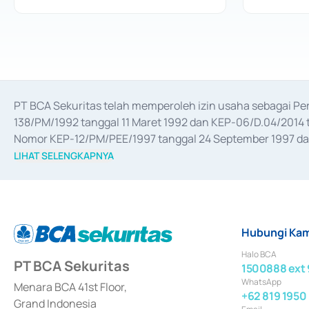
PT BCA Sekuritas telah memperoleh izin usaha sebagai P
138/PM/1992 tanggal 11 Maret 1992 dan KEP-06/D.04/2014 t
Nomor KEP-12/PM/PEE/1997 tanggal 24 September 1997 dan 
merger, akuisisi, divestasi, dan 
join venture
 berdasarkan su
LIHAT SELENGKAPNYA
dari Bank Indonesia antara lain sebagai Perantara Pelaksan
Bank Indonesia sebagai Lembaga Pendukung Penerbitan, Tr
tahun 2018.
Hubungi Kam
Halo BCA
PT BCA Sekuritas
1500888 ext 
WhatsApp
Menara BCA 41st Floor,
+62 819 1950
Grand Indonesia