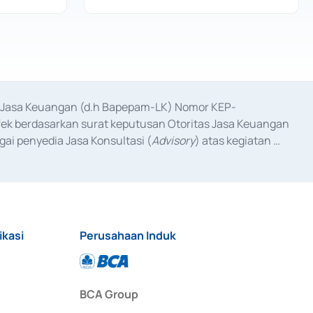
as Jasa Keuangan (d.h Bapepam-LK) Nomor KEP-
fek berdasarkan surat keputusan Otoritas Jasa Keuangan 
ai penyedia Jasa Konsultasi (
Advisory
) atas kegiatan 
anggal 3 Februari 2017, dan beberapa izin usaha lainnya 
iterbitkan pada tahun 2017 dan izin usaha lainnya dari 
at Berharga Komersial yang izinnya diterbitkan pada 
ikasi
Perusahaan Induk
BCA Group