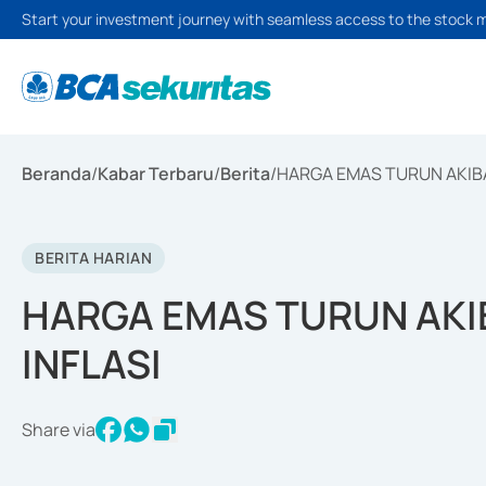
Start your investment journey with seamless access to the stock 
Beranda
/
Kabar Terbaru
/
Berita
/
HARGA EMAS TURUN AKIB
BERITA HARIAN
HARGA EMAS TURUN AKI
INFLASI
Share via