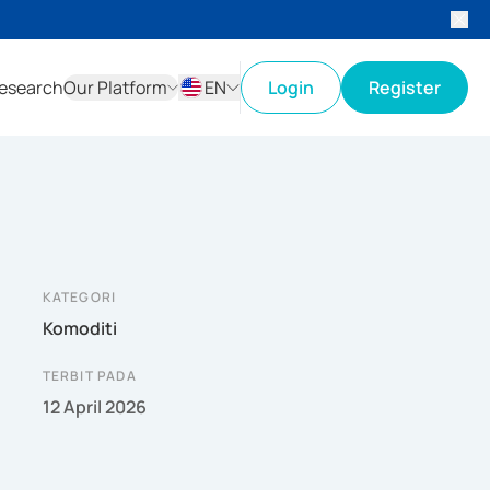
esearch
Our Platform
EN
Login
Register
ID
EN
KATEGORI
Komoditi
TERBIT PADA
12 April 2026