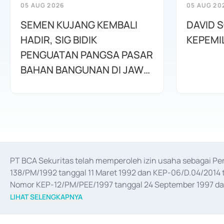
05 AUG 2026
05 AUG 20
SEMEN KUJANG KEMBALI
DAVID 
HADIR, SIG BIDIK
KEPEMI
PENGUATAN PANGSA PASAR
BAHAN BANGUNAN DI JAWA
BARAT
PT BCA Sekuritas telah memperoleh izin usaha sebagai P
138/PM/1992 tanggal 11 Maret 1992 dan KEP-06/D.04/2014 t
Nomor KEP-12/PM/PEE/1997 tanggal 24 September 1997 dan 
merger, akuisisi, divestasi, dan 
join venture
 berdasarkan su
LIHAT SELENGKAPNYA
dari Bank Indonesia antara lain sebagai Perantara Pelaksan
Bank Indonesia sebagai Lembaga Pendukung Penerbitan, Tr