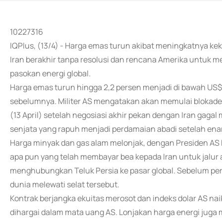
10227316
IQPlus, (13/4) - Harga emas turun akibat meningkatnya ke
Iran berakhir tanpa resolusi dan rencana Amerika untu
pasokan energi global.
Harga emas turun hingga 2,2 persen menjadi di bawah US
sebelumnya. Militer AS mengatakan akan memulai blokade 
(13 April) setelah negosiasi akhir pekan dengan Iran ga
senjata yang rapuh menjadi perdamaian abadi setelah en
Harga minyak dan gas alam melonjak, dengan Presiden A
apa pun yang telah membayar bea kepada Iran untuk jalur 
menghubungkan Teluk Persia ke pasar global. Sebelum per
dunia melewati selat tersebut.
Kontrak berjangka ekuitas merosot dan indeks dolar AS na
dihargai dalam mata uang AS. Lonjakan harga energi juga me