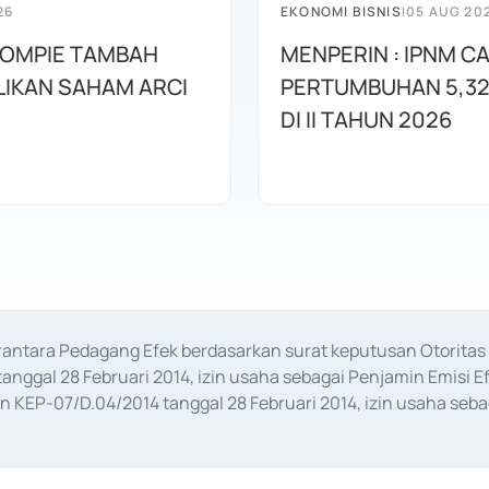
26
EKONOMI BISNIS
|
05 AUG 20
SOMPIE TAMBAH
MENPERIN : IPNM C
LIKAN SAHAM ARCI
PERTUMBUHAN 5,3
DI II TAHUN 2026
erantara Pedagang Efek berdasarkan surat keputusan Otorit
anggal 28 Februari 2014, izin usaha sebagai Penjamin Emisi E
KEP-07/D.04/2014 tanggal 28 Februari 2014, izin usaha sebag
rat keputusan Otoritas Jasa Keuangan Nomor S-67/PM.21/2017 t
aan Transaksi Sertifikat Deposito di Pasar Uang yang izinnya d
ansaksi, serta Penatausahaan dan Penyelesaian Transaksi Sur