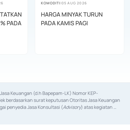
26
KOMODITI
|
05 AUG 2026
ATATKAN
HARGA MINYAK TURUN
2% PADA
PADA KAMIS PAGI
as Jasa Keuangan (d.h Bapepam-LK) Nomor KEP-
fek berdasarkan surat keputusan Otoritas Jasa Keuangan 
ai penyedia Jasa Konsultasi (
Advisory
) atas kegiatan 
anggal 3 Februari 2017, dan beberapa izin usaha lainnya 
iterbitkan pada tahun 2017 dan izin usaha lainnya dari 
at Berharga Komersial yang izinnya diterbitkan pada 