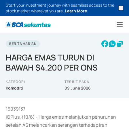
Start your investment journey with seamless access to the
stock market wherever you are.
Learn More
BERITA HARIAN
HARGA EMAS TURUN DI
BAWAH $4.200 PER ONS
KATEGORI
TERBIT PADA
Komoditi
09 June 2026
16039137
IQPlus, (10/6) - Harga emas melanjutkan penurunan
setelah AS melancarkan serangan terhadap Iran