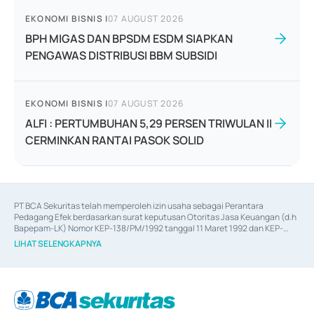
EKONOMI BISNIS
|
07 AUGUST 2026
BPH MIGAS DAN BPSDM ESDM SIAPKAN
PENGAWAS DISTRIBUSI BBM SUBSIDI
EKONOMI BISNIS
|
07 AUGUST 2026
ALFI : PERTUMBUHAN 5,29 PERSEN TRIWULAN II
CERMINKAN RANTAI PASOK SOLID
PT BCA Sekuritas telah memperoleh izin usaha sebagai Perantara 
Pedagang Efek berdasarkan surat keputusan Otoritas Jasa Keuangan (d.h 
Bapepam-LK) Nomor KEP-138/PM/1992 tanggal 11 Maret 1992 dan KEP-
06/D.04/2014 tanggal 28 Februari 2014, izin usaha sebagai Penjamin Emisi 
LIHAT SELENGKAPNYA
Efek berdasarkan surat keputusan Otoritas Jasa Keuangan Nomor KEP-
12/PM/PEE/1997 tanggal 24 September 1997 dan KEP-07/D.04/2014 
tanggal 28 Februari 2014, izin usaha sebagai penyedia Jasa Konsultasi 
(
Advisory
) atas kegiatan merger, akuisisi, divestasi, dan 
join venture
berdasarkan surat keputusan Otoritas Jasa Keuangan Nomor S-
67/PM.21/2017 tanggal 3 Februari 2017, dan beberapa izin usaha lainnya 