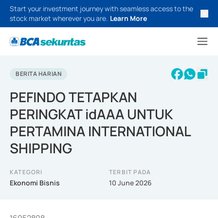
Start your investment journey with seamless access to the
stock market wherever you are.
Learn More
BERITA HARIAN
PEFINDO TETAPKAN
PERINGKAT idAAA UNTUK
PERTAMINA INTERNATIONAL
SHIPPING
KATEGORI
TERBIT PADA
Ekonomi Bisnis
10 June 2026