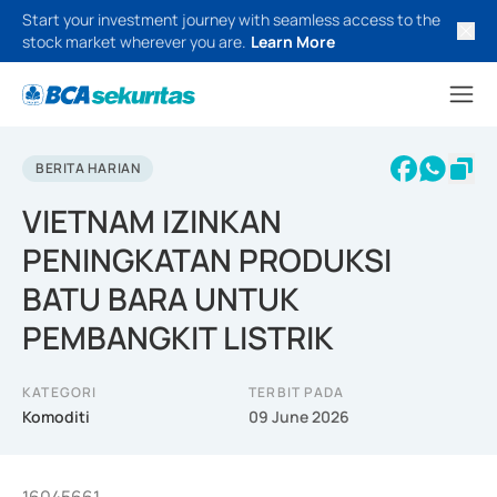
Start your investment journey with seamless access to the
stock market wherever you are.
Learn More
BERITA HARIAN
VIETNAM IZINKAN
PENINGKATAN PRODUKSI
BATU BARA UNTUK
PEMBANGKIT LISTRIK
KATEGORI
TERBIT PADA
Komoditi
09 June 2026