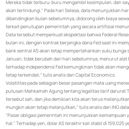
Mereka tidak terburu-buru mengambil kesimpulan, dan saya 
akan terlindungi." Pada hari Selasa, data menunjukkan 
dibandingkan bulan sebelumnya, didorong oleh biaya sewa 
terkait penutupan pemerintah yang secara artifisial menu
Data tersebut memperkuat ekspektasi bahwa Federal Res
bulan ini, dengan kontrak berjangka dana Fed saat ini mem
bank sentral AS akan tetap mempertahankan suku bunga sa
Januari, tidak berubah dari hari sebelumnya, menurut ala
terhadap independensi Fed kemungkinan tidak akan menggu
tetap terkendali," tulis analis dari Capital Economics.
Volatilitas pada sebagian besar pasangan mata uang mer
putusan Mahkamah Agung tentang legalitas tarif darurat
tersebut sah, dan jika demikian kita akan terus melanjutka
mungkin akan tetap melanjutkan," tulis analis dari ING dal
"Pasar obligasi pemerintah ini menunjukkan kemampuan yan
hal." Terhadap yen, dolar AS terakhir kali stabil di 159,025