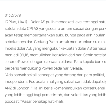
01327379
IQPlus, (14/1) - Dolar AS pulih mendekati level tertinggi 
setelah data CPI AS yang secara umum sesuai dengan per
akan tetap mempertahankan suku bunga pada akhir bulan 
sebelumnya dari Gedung Putih untuk menurunkan suku b
Indeks dolar AS, yang mengukur kekuatan dolar AS terhad
menjadi 99,18, memulihkan kerugian dari hari Senin sete
Jerome Powell dengan dakwaan pidana. Para kepala bank se
berbaris mendukung Powell pada hari Selasa.
"Ada banyak sekali pendapat yang datang dari para politis
independensi Fed adalah hal yang sakral dan tidak dapat d
ANZ di London. "Hal ini berisiko menimbulkan konsekuensi 
yang lebih tinggi bagi pemerintah, dan volatilitas yang le
podcast. "Pasar bersikap hati-hati: