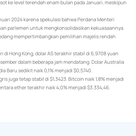
t ke level terendah enam bulan pada Januari, meskipun
anuari 2024 karena spekulasi bahwa Perdana Menteri
han parlemen untuk mengkonsolidasikan kekuasaannya.
 sedang mempertimbangkan pemilihan majelis rendah
di Hong Kong, dolar AS terakhir stabil di 6,9708 yuan
esember dalam beberapa jam mendatang. Dolar Australia
ia Baru sedikit naik 0,1% menjadi $0,5740.
ris juga tetap stabil di $1,3423. Bitcoin naik 1,8% menjadi
entara ether terakhir naik 4,0% menjadi $3.334,46.