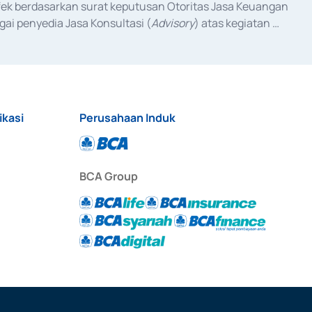
fek berdasarkan surat keputusan Otoritas Jasa Keuangan 
ai penyedia Jasa Konsultasi (
Advisory
) atas kegiatan 
anggal 3 Februari 2017, dan beberapa izin usaha lainnya 
iterbitkan pada tahun 2017 dan izin usaha lainnya dari 
at Berharga Komersial yang izinnya diterbitkan pada 
ikasi
Perusahaan Induk
BCA Group