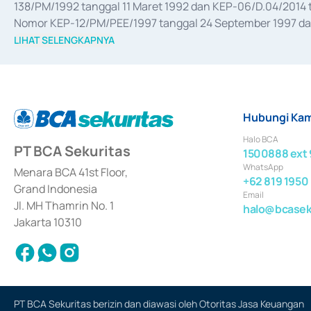
138/PM/1992 tanggal 11 Maret 1992 dan KEP-06/D.04/2014 t
Nomor KEP-12/PM/PEE/1997 tanggal 24 September 1997 dan 
merger, akuisisi, divestasi, dan 
join venture
 berdasarkan su
LIHAT SELENGKAPNYA
dari Bank Indonesia antara lain sebagai Perantara Pelaksan
Bank Indonesia sebagai Lembaga Pendukung Penerbitan, Tr
tahun 2018.
Hubungi Kam
Halo BCA
PT BCA Sekuritas
1500888 ext 
WhatsApp
Menara BCA 41st Floor,
+62 819 1950
Grand Indonesia
Email
Jl. MH Thamrin No. 1
halo@bcaseku
Jakarta 10310
PT BCA Sekuritas berizin dan diawasi oleh Otoritas Jasa Keuangan