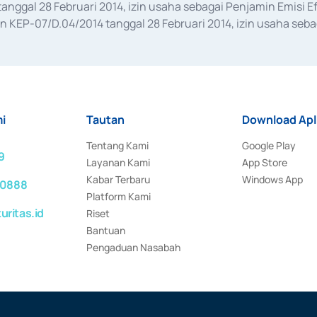
anggal 28 Februari 2014, izin usaha sebagai Penjamin Emisi E
KEP-07/D.04/2014 tanggal 28 Februari 2014, izin usaha sebag
rat keputusan Otoritas Jasa Keuangan Nomor S-67/PM.21/2017 t
aan Transaksi Sertifikat Deposito di Pasar Uang yang izinnya d
ansaksi, serta Penatausahaan dan Penyelesaian Transaksi Sur
i
Tautan
Download Apl
Tentang Kami
Google Play
9
Layanan Kami
App Store
Kabar Terbaru
Windows App
 0888
Platform Kami
ritas.id
Riset
Bantuan
Pengaduan Nasabah