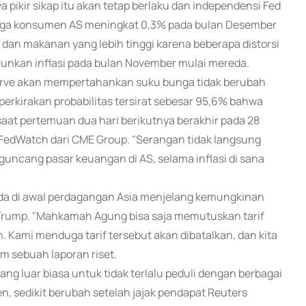
pikir sikap itu akan tetap berlaku dan independensi Fed
harga konsumen AS meningkat 0,3% pada bulan Desember
dan makanan yang lebih tinggi karena beberapa distorsi
runkan inflasi pada bulan November mulai mereda.
erve akan mempertahankan suku bunga tidak berubah
perkirakan probabilitas tersirat sebesar 95,6% bahwa
at pertemuan dua hari berikutnya berakhir pada 28
t FedWatch dari CME Group. "Serangan tidak langsung
ncang pasar keuangan di AS, selama inflasi di sana
eda di awal perdagangan Asia menjelang kemungkinan
 Trump. "Mahkamah Agung bisa saja memutuskan tarif
n. Kami menduga tarif tersebut akan dibatalkan, dan kita
am sebuah laporan riset.
g luar biasa untuk tidak terlalu peduli dengan berbagai
 yen, sedikit berubah setelah jajak pendapat Reuters