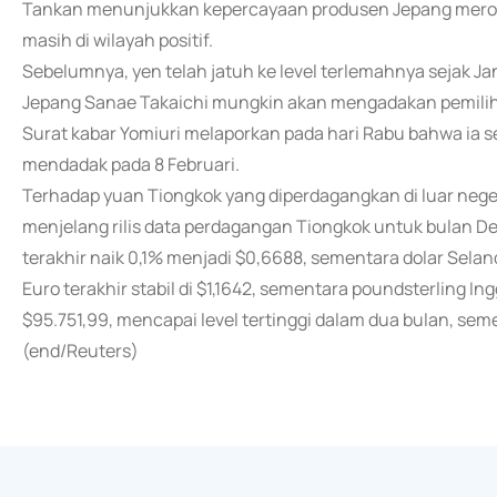
Tankan menunjukkan kepercayaan produsen Jepang meroso
masih di wilayah positif.
Sebelumnya, yen telah jatuh ke level terlemahnya sejak J
Jepang Sanae Takaichi mungkin akan mengadakan pemili
Surat kabar Yomiuri melaporkan pada hari Rabu bahwa ia
mendadak pada 8 Februari.
Terhadap yuan Tiongkok yang diperdagangkan di luar negeri 
menjelang rilis data perdagangan Tiongkok untuk bulan D
terakhir naik 0,1% menjadi $0,6688, sementara dolar Seland
Euro terakhir stabil di $1,1642, sementara poundsterling Ingg
$95.751,99, mencapai level tertinggi dalam dua bulan, sem
(end/Reuters)