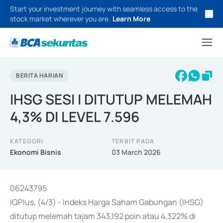
Start your investment journey with seamless access to the
stock market wherever you are.
Learn More
BERITA HARIAN
IHSG SESI I DITUTUP MELEMAH
4,3% DI LEVEL 7.596
KATEGORI
TERBIT PADA
Ekonomi Bisnis
03 March 2026
06243795
IQPlus, (4/3) - Indeks Harga Saham Gabungan (IHSG)
ditutup melemah tajam 343,192 poin atau 4,322% di