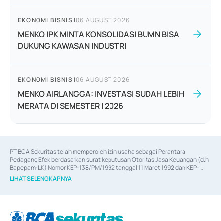
EKONOMI BISNIS
|
06 AUGUST 2026
MENKO IPK MINTA KONSOLIDASI BUMN BISA
DUKUNG KAWASAN INDUSTRI
EKONOMI BISNIS
|
06 AUGUST 2026
MENKO AIRLANGGA: INVESTASI SUDAH LEBIH
MERATA DI SEMESTER I 2026
PT BCA Sekuritas telah memperoleh izin usaha sebagai Perantara 
Pedagang Efek berdasarkan surat keputusan Otoritas Jasa Keuangan (d.h 
Bapepam-LK) Nomor KEP-138/PM/1992 tanggal 11 Maret 1992 dan KEP-
06/D.04/2014 tanggal 28 Februari 2014, izin usaha sebagai Penjamin Emisi 
LIHAT SELENGKAPNYA
Efek berdasarkan surat keputusan Otoritas Jasa Keuangan Nomor KEP-
12/PM/PEE/1997 tanggal 24 September 1997 dan KEP-07/D.04/2014 
tanggal 28 Februari 2014, izin usaha sebagai penyedia Jasa Konsultasi 
(
Advisory
) atas kegiatan merger, akuisisi, divestasi, dan 
join venture
berdasarkan surat keputusan Otoritas Jasa Keuangan Nomor S-