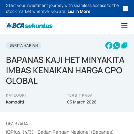
Start your investment journey with seamless access to the
stock market wherever you are.
Learn More
BERITA HARIAN
BAPANAS KAJI HET MINYAKITA
IMBAS KENAIKAN HARGA CPO
GLOBAL
KATEGORI
TERBIT PADA
Komoditi
03 March 2026
06237404
IQPlus, (4/3) - Badan Pangan Nasional (Bapanas)