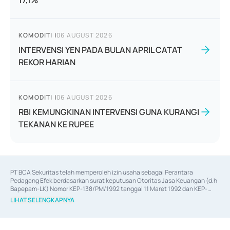
17,1%
KOMODITI
|
06 AUGUST 2026
INTERVENSI YEN PADA BULAN APRIL CATAT
REKOR HARIAN
KOMODITI
|
06 AUGUST 2026
RBI KEMUNGKINAN INTERVENSI GUNA KURANGI
TEKANAN KE RUPEE
PT BCA Sekuritas telah memperoleh izin usaha sebagai Perantara 
Pedagang Efek berdasarkan surat keputusan Otoritas Jasa Keuangan (d.h 
Bapepam-LK) Nomor KEP-138/PM/1992 tanggal 11 Maret 1992 dan KEP-
06/D.04/2014 tanggal 28 Februari 2014, izin usaha sebagai Penjamin Emisi 
LIHAT SELENGKAPNYA
Efek berdasarkan surat keputusan Otoritas Jasa Keuangan Nomor KEP-
12/PM/PEE/1997 tanggal 24 September 1997 dan KEP-07/D.04/2014 
tanggal 28 Februari 2014, izin usaha sebagai penyedia Jasa Konsultasi 
(
Advisory
) atas kegiatan merger, akuisisi, divestasi, dan 
join venture