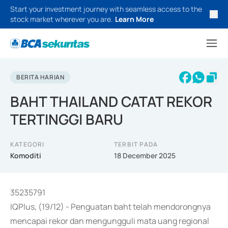
Start your investment journey with seamless access to the
stock market wherever you are.
Learn More
BERITA HARIAN
BAHT THAILAND CATAT REKOR
TERTINGGI BARU
KATEGORI
TERBIT PADA
Komoditi
18 December 2025
35235791
IQPlus, (19/12) - Penguatan baht telah mendorongnya
mencapai rekor dan mengungguli mata uang regional