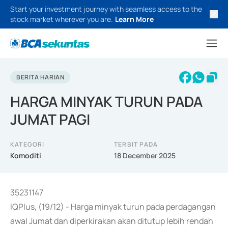
Start your investment journey with seamless access to the
stock market wherever you are.
Learn More
BERITA HARIAN
HARGA MINYAK TURUN PADA
JUMAT PAGI
KATEGORI
TERBIT PADA
Komoditi
18 December 2025
35231147
IQPlus, (19/12) - Harga minyak turun pada perdagangan
awal Jumat dan diperkirakan akan ditutup lebih rendah