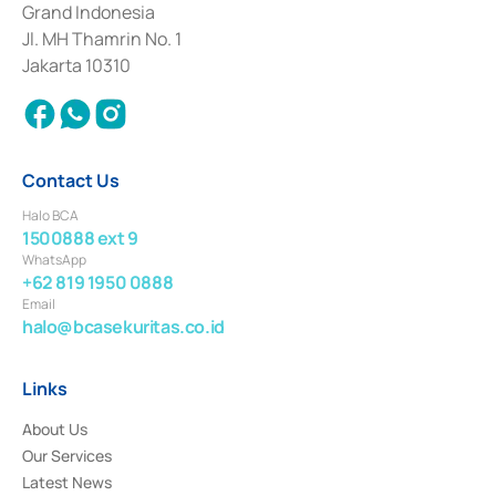
Grand Indonesia
2017 and other business licenses from Bank Indonesia as a Supporting
Institution for the Issuance, Transaction, and Administration and
Jl. MH Thamrin No. 1
Settlement of Commercial Paper Transactions whose license was issued in
Jakarta 10310
2018.
Contact Us
Halo BCA
1500888 ext 9
WhatsApp
+62 819 1950 0888
Email
halo@bcasekuritas.co.id
Links
About Us
Our Services
Latest News