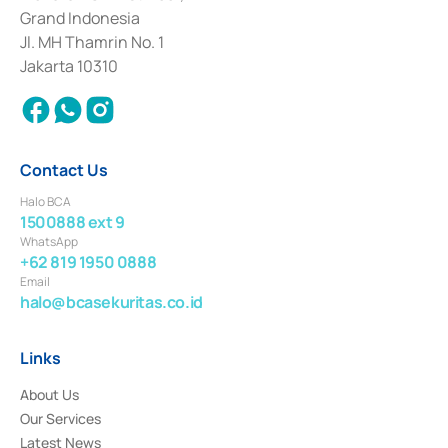
Deposit Transactions in the Money Market whose license was issued in
Grand Indonesia
2017 and other business licenses from Bank Indonesia as a Supporting
Institution for the Issuance, Transaction, and Administration and
Jl. MH Thamrin No. 1
Settlement of Commercial Paper Transactions whose license was issued in
Jakarta 10310
2018.
Contact Us
Halo BCA
1500888 ext 9
WhatsApp
+62 819 1950 0888
Email
halo@bcasekuritas.co.id
Links
About Us
Our Services
Latest News