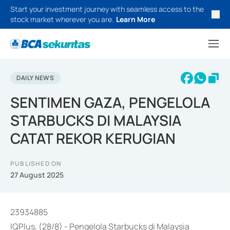
Start your investment journey with seamless access to the
stock market wherever you are.
Learn More
DAILY NEWS
SENTIMEN GAZA, PENGELOLA
STARBUCKS DI MALAYSIA
CATAT REKOR KERUGIAN
PUBLISHED ON
27 August 2025
23934885
IQPlus, (28/8) - Pengelola Starbucks di Malaysia