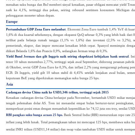
menahan suku bunga dan BoJ memberi sinyal kenaikan, pasar obligasi mencatat yield Trea
naik ke 4,1%, tertinggi dua pekan, seiring rebound sentimen konsumen Michigan dan
pelonggaran moneter tahun depan.
Europe
Pertumbuhan GDP Zona Euro melambat
. Ekonomi Zona Euro tumbuh 1,4% YoY di kuartal
1,6% di dua kuartal sebelumnya, dengan ekspansi QoQ sebesar 0,3% yang lebih baik dari 
terlihat pada belanja rumah tangga (1,1% vs 1,6%) dan investasi (2,5% vs 3,2%), s
pemerintah, ekspor, dan impor mencatat kenaikan lebih cepat. Spanyol memimpin deng
diikuti Belanda 1,6% dan Prancis 0,9%, sedangkan Jerman tetap di 0,3%.
Yield Bund Jerman dan gilt Inggris naik seiring ekspektasi kebijakan bank sentral
. Im
tenor 10 tahun menembus 2,77%, tertinggi sejak awal September, didorong pesanan pabr
di Oktober, revisi GDP Zona Euro ke 0,3%, dan inflasi 2,2% yang mengurangi peluang p
ECB. Di Inggris, yield gilt 10 tahun stabil di 4,45% setelah lonjakan awal bulan, sem
keputusan BoE yang diperkirakan memangkas suku bunga 25 bps.
Asia
Cadangan devisa China naik ke USD3,346 triliun, tertinggi sejak 2015
Kenaikan cadangan devisa China berlanjut pada November, bertambah USD3 miliar menjad
tengah pelemahan dolar AS. Tren ini menandai empat bulan berturut-turut peningkatan
memperkuat posisi emas dengan menambah kepemilikan ke 74,12 juta ons troy, senilai USD
RBI pangkas suku bunga acuan 25 bps.
Bank Sentral India (RBI) menurunkan repo rate 25
inflasi yang lebih lunak. Total pemangkasan tahun ini mencapai 125 bps, membawa suku bu
senilai INR1 triliun (USD11,14 miliar) dan swap valas tambahan USD5 miliar untuk mempe