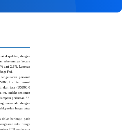
ai ekspektasi, dengan
lan sebelumnya. Secara
,8% dari 2,9%. Laporan
 bagi Fed.
 Pengeluaran personal
D65,1 miliar, sesuai
al dari jasa (USD63,0
a itu, indeks sentimen
lampaui perkiraan 52.
yang melemah, dengan
dakpastian harga tetap
p dolar berlanjut pada
pemangkasan suku bunga
mentara ECB cenderung