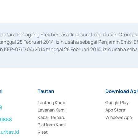
erantara Pedagang Efek berdasarkan surat keputusan Otorit
anggal 28 Februari 2014, izin usaha sebagai Penjamin Emisi E
KEP-07/D.04/2014 tanggal 28 Februari 2014, izin usaha sebag
rat keputusan Otoritas Jasa Keuangan Nomor S-67/PM.21/2017 t
aan Transaksi Sertifikat Deposito di Pasar Uang yang izinnya d
ansaksi, serta Penatausahaan dan Penyelesaian Transaksi Sur
i
Tautan
Download Apl
Tentang Kami
Google Play
9
Layanan Kami
App Store
Kabar Terbaru
Windows App
 0888
Platform Kami
ritas.id
Riset