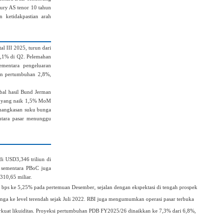
sury AS tenor 10 tahun
 ketidakpastian arah
 III 2025, turun dari
0,1% di Q2. Pelemahan
ementara pengeluaran
an pertumbuhan 2,8%,
bal hasil Bund Jerman
ik yang naik 1,5% MoM
emangkasan suku bunga
entara pasar menunggu
i USD3,346 triliun di
, sementara PBoC juga
310,65 miliar.
 bps ke 5,25% pada pertemuan Desember, sejalan dengan ekspektasi di tengah prospek
nga ke level terendah sejak Juli 2022. RBI juga mengumumkan operasi pasar terbuka
rkuat likuiditas. Proyeksi pertumbuhan PDB FY2025/26 dinaikkan ke 7,3% dari 6,8%,