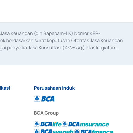
as Jasa Keuangan (d.h Bapepam-LK) Nomor KEP-
fek berdasarkan surat keputusan Otoritas Jasa Keuangan 
ai penyedia Jasa Konsultasi (
Advisory
) atas kegiatan 
anggal 3 Februari 2017, dan beberapa izin usaha lainnya 
iterbitkan pada tahun 2017 dan izin usaha lainnya dari 
at Berharga Komersial yang izinnya diterbitkan pada 
ikasi
Perusahaan Induk
BCA Group