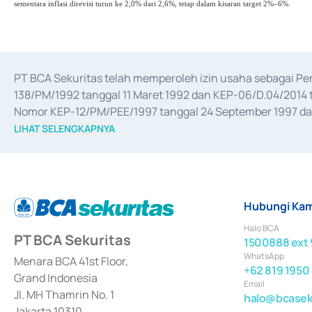
sementara inflasi direvisi turun ke 2,0% dari 2,6%, tetap dalam kisaran target 2%–6%.
PT BCA Sekuritas telah memperoleh izin usaha sebagai P
138/PM/1992 tanggal 11 Maret 1992 dan KEP-06/D.04/2014 t
Nomor KEP-12/PM/PEE/1997 tanggal 24 September 1997 dan 
merger, akuisisi, divestasi, dan 
join venture
 berdasarkan su
LIHAT SELENGKAPNYA
dari Bank Indonesia antara lain sebagai Perantara Pelaksan
Bank Indonesia sebagai Lembaga Pendukung Penerbitan, Tr
tahun 2018.
Hubungi Kam
Halo BCA
PT BCA Sekuritas
1500888 ext 
WhatsApp
Menara BCA 41st Floor,
+62 819 1950
Grand Indonesia
Email
Jl. MH Thamrin No. 1
halo@bcaseku
Jakarta 10310