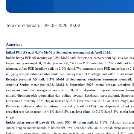
Terakhir diperbarui
:
09-08-2026, 10:02
Americas
Inflasi PCE AS naik 0,3% MoM di September, tertinggi sejak April 2024.
Indeks harga PCE AS meningkat 0,3% MoM pada September, sama seperti Agustus dan sesu
harga barang melonjak 0,5% dan jasa naik 0,2%. Core PCE bertambah 0,2%, stabil dari bu
tahunan, inflasi PCE headline naik ke 2,8% dari 2,7%, sementara core PCE melambat ke 2
ini, yang sempat tertunda akibat shutdown, menegaskan PCE sebagai indikator inflasi utama
Belanja personal AS naik 0,3% MoM di September, sentimen konsumen membaik
.
Amerika Serikat meningkat 0,3% MoM di September 2025, setara dengan kenaikan US
ekspektasi pasar dan mengikuti revisi turun 0,5% di Agustus. Lonjakan terutama beras
miliar), dipimpin oleh perumahan dan utilitas, layanan kesehatan, serta asuransi. Sementar
konsumen University of Michigan naik ke 53,3 di Desember dari 51 bulan sebelumnya, me
Perbaikan didorong oleh optimisme finansial pribadi (+13%) dan ekspektasi inflasi 
proyeksi satu tahun turun ke 4,1% dari 4,5% dan lima tahun ke 3,2% dari 3,4%, meski keti
tinggi.
Indeks dolar turun di bawah 99, yield UST 10 tahun naik ke 4,1%
. Tekanan terhada
Jumat, dengan indeks berada di bawah 99, level terendah sebulan, di tengah ekspektasi 
Fed 25 bps pekan depan setelah data tenaga kerja lemah dan komentar dovish FOMC. Se