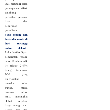
level tertinggi sejak
pertengahan 2024,
didukung
perbaikan pesanan
baru dan
penurunan
persediaan.
Yield Jepang dan
Australia masih di
level tertinggi
dalam dekade.
Imbal hasil obligasi
pemerintah Jepang
tenor 10 tahun naik
ke sekitar 2,47%
jelang keputusan
BOJ yang
diperkirakan
menahan suku
bunga, meski
tekanan inflasi
mulai meningkat
akibat lonjakan
harga energi dari
konflik Iran dan