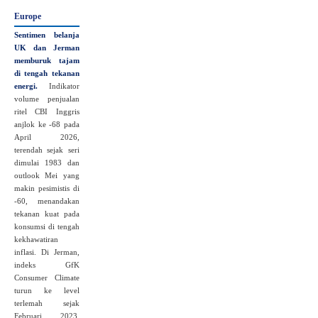
Europe
Sentimen belanja
UK dan Jerman
memburuk tajam
di tengah tekanan
energi.
Indikator
volume penjualan
ritel CBI Inggris
anjlok ke -68 pada
April 2026,
terendah sejak seri
dimulai 1983 dan
outlook Mei yang
makin pesimistis di
-60, menandakan
tekanan kuat pada
konsumsi di tengah
kekhawatiran
inflasi. Di Jerman,
indeks GfK
Consumer Climate
turun ke level
terlemah sejak
Februari 2023,