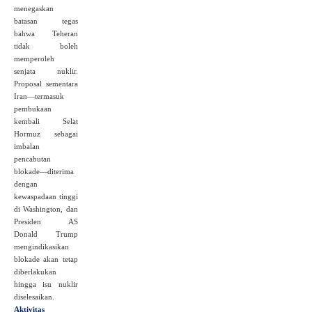
menegaskan
batasan tegas
bahwa Teheran
tidak boleh
memperoleh
senjata nuklir.
Proposal sementara
Iran—termasuk
pembukaan
kembali Selat
Hormuz sebagai
imbalan
pencabutan
blokade—diterima
dengan
kewaspadaan tinggi
di Washington, dan
Presiden AS
Donald Trump
mengindikasikan
blokade akan tetap
diberlakukan
hingga isu nuklir
diselesaikan.
Aktivitas