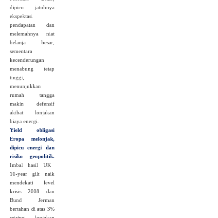
dipicu jatuhnya
ekspektasi
pendapatan dan
melemahnya niat
belanja besar,
sementara
kecenderungan
menabung tetap
tinggi,
menunjukkan
rumah tangga
makin defensif
akibat lonjakan
biaya energi.
Yield obligasi
Eropa melonjak,
dipicu energi dan
risiko geopolitik.
Imbal hasil UK
10‑year gilt naik
mendekati level
krisis 2008 dan
Bund Jerman
bertahan di atas 3%
seiring lonjakan