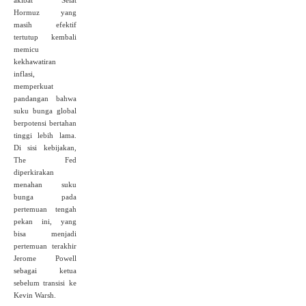
akibat Selat
Hormuz yang
masih efektif
tertutup kembali
memicu
kekhawatiran
inflasi,
memperkuat
pandangan bahwa
suku bunga global
berpotensi bertahan
tinggi lebih lama.
Di sisi kebijakan,
The Fed
diperkirakan
menahan suku
bunga pada
pertemuan tengah
pekan ini, yang
bisa menjadi
pertemuan terakhir
Jerome Powell
sebagai ketua
sebelum transisi ke
Kevin Warsh.