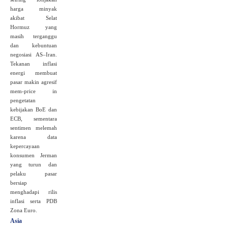
harga minyak
akibat Selat
Hormuz yang
masih terganggu
dan kebuntuan
negosiasi AS–Iran.
Tekanan inflasi
energi membuat
pasar makin agresif
mem‑price in
pengetatan
kebijakan BoE dan
ECB, sementara
sentimen melemah
karena data
kepercayaan
konsumen Jerman
yang turun dan
pelaku pasar
bersiap
menghadapi rilis
inflasi serta PDB
Zona Euro.
Asia