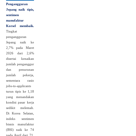
Pengangguran
Jepang naik tipis,
sentimen
manufaktur
Korsel membaik.
Tingkat
pengangguran
Jepang naik ke
2,7% pada Maret
2026 dari 2,6%
disertai kenaikan
jumlah penganggur
dan penurunan
jumlah pekerja,
sementara rasio
jobs-to-applicants
turun tipis ke 1,18
yang menandakan
kondisi pasar kerja
sedikit melemah.
Di Korea Selatan,
indeks sentimen
bisnis manufaktur
(BSI) naik ke 74
pada April dari 71,