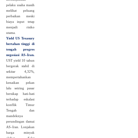
pelaku usaha masih
melihat peluang
perbaikan meski
biaya input tetap
menjadi risiko
utama.
Yield US Treasury
bertahan tinggi di
tengah progres
negosiasi AS–Iran.
UST yield 10 tahun
bergerak stabil di
sekitar 4,32%,
mempertahankan
kenaikan pekan
lalu seiring pasar
bersikap hati‑hati
terhadap eskalasi
konflik Timur
Tengah dan
mandeknya
perundingan damai
AS–Iran. Lonjakan
harga minyak