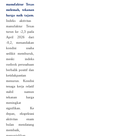
manufaktur Texas
melemah, tekanan
harga naik tajam.
Indeks aktivitas
manufaktur Texas
turun ke -2,3 pada
April 2026 dari
-0,2, menandakan
kondisi usaha
sedikit memburuk,
meski indeks
outlook perusahaan
berbalik positif dan
ketidakpastian
menurun. Kondisi
tenaga kerja relatif
stabil namun
tekanan harga
meningkat
signifikan. Ke
depan, ekspektasi
aktivitas enam
bulan mendatang
membaik,
menunjukkan