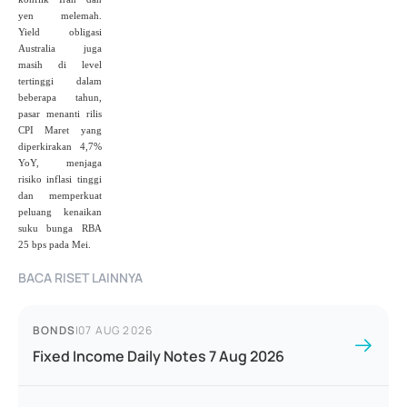
yen melemah.
Yield obligasi
Australia juga
masih di level
tertinggi dalam
beberapa tahun,
pasar menanti rilis
CPI Maret yang
diperkirakan 4,7%
YoY, menjaga
risiko inflasi tinggi
dan memperkuat
peluang kenaikan
suku bunga RBA
25 bps pada Mei.
BACA RISET LAINNYA
BONDS
|
07 AUG 2026
Fixed Income Daily Notes 7 Aug 2026