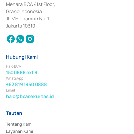
Penerbitan, Transaksi, serta Penatausahaan dan Penyelesaian Transaksi 
Menara BCA 41st Floor,
Surat Berharga Komersial yang izinnya diterbitkan pada tahun 2018.
Grand Indonesia
Jl. MH Thamrin No. 1
Jakarta 10310
Hubungi Kami
Halo BCA
1500888 ext 9
WhatsApp
+62 819 1950 0888
Email
halo@bcasekuritas.id
Tautan
Tentang Kami
Layanan Kami