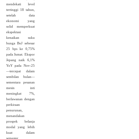
mendekati level
tertinggi 18 tahun,
setelah data
ekonomi yang
solid memperkuat
ekspektasi
kenaikan suku
bunga BoJ sebesar
25 bps ke 0,75%
pada Jumat. Ekspor
Jepang naik 6,1%
YoY pada Nov‑25
—tercepat dalam
sembilan bulan—
sementara pesanan
mesin inti
meningkat 7%,
berlawanan dengan
perkiraan
penurunan,
menandakan
prospek belanja
modal yang lebih
kuat dalam
semester