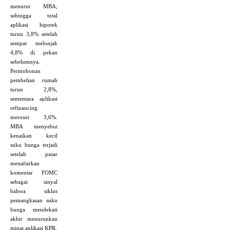
menurut MBA,
sehingga total
aplikasi hipotek
turun 3,8% setelah
sempat melonjak
4,8% di pekan
sebelumnya.
Permohonan
pembelian rumah
turun 2,8%,
sementara aplikasi
refinancing
merosot 3,6%.
MBA menyebut
kenaikan kecil
suku bunga terjadi
setelah pasar
menafsirkan
komentar FOMC
sebagai sinyal
bahwa siklus
pemangkasan suku
bunga mendekati
akhir menurunkan
minat aplikasi KPR.