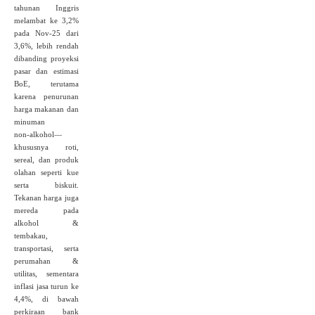
tahunan Inggris
melambat ke 3,2%
pada Nov‑25 dari
3,6%, lebih rendah
dibanding proyeksi
pasar dan estimasi
BoE, terutama
karena penurunan
harga makanan dan
minuman
non‑alkohol—
khususnya roti,
sereal, dan produk
olahan seperti kue
serta biskuit.
Tekanan harga juga
mereda pada
alkohol &
tembakau,
transportasi, serta
perumahan &
utilitas, sementara
inflasi jasa turun ke
4,4%, di bawah
perkiraan bank