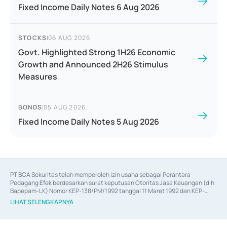
Fixed Income Daily Notes 6 Aug 2026
STOCKS
|
06 AUG 2026
Govt. Highlighted Strong 1H26 Economic
Growth and Announced 2H26 Stimulus
Measures
BONDS
|
05 AUG 2026
Fixed Income Daily Notes 5 Aug 2026
PT BCA Sekuritas telah memperoleh izin usaha sebagai Perantara 
Pedagang Efek berdasarkan surat keputusan Otoritas Jasa Keuangan (d.h 
Bapepam-LK) Nomor KEP-138/PM/1992 tanggal 11 Maret 1992 dan KEP-
06/D.04/2014 tanggal 28 Februari 2014, izin usaha sebagai Penjamin Emisi 
LIHAT SELENGKAPNYA
Efek berdasarkan surat keputusan Otoritas Jasa Keuangan Nomor KEP-
12/PM/PEE/1997 tanggal 24 September 1997 dan KEP-07/D.04/2014 
tanggal 28 Februari 2014, izin usaha sebagai penyedia Jasa Konsultasi 