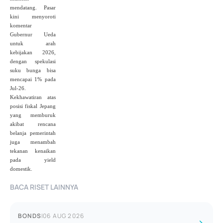
mendatang. Pasar
kini menyoroti
komentar
Gubernur Ueda
untuk arah
kebijakan 2026,
dengan spekulasi
suku bunga bisa
mencapai 1% pada
Jul‑26.
Kekhawatiran atas
posisi fiskal Jepang
yang memburuk
akibat rencana
belanja pemerintah
juga menambah
tekanan kenaikan
pada yield
domestik.
BACA RISET LAINNYA
BONDS
|
06 AUG 2026