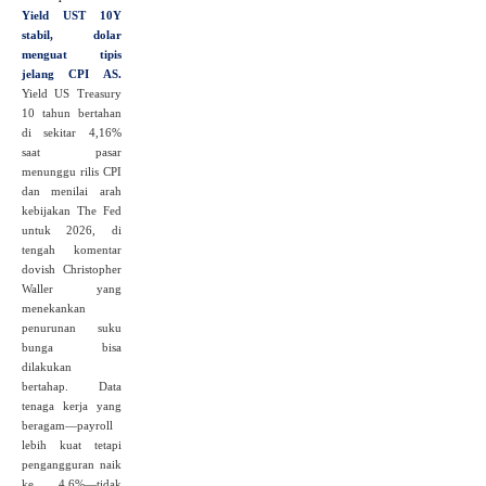
Yield UST 10Y
stabil, dolar
menguat tipis
jelang CPI AS.
Yield US Treasury
10 tahun bertahan
di sekitar 4,16%
saat pasar
menunggu rilis CPI
dan menilai arah
kebijakan The Fed
untuk 2026, di
tengah komentar
dovish Christopher
Waller yang
menekankan
penurunan suku
bunga bisa
dilakukan
bertahap. Data
tenaga kerja yang
beragam—payroll
lebih kuat tetapi
pengangguran naik
ke 4,6%—tidak