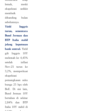
lemah, meski
ekspektasi sedikit
membaik
dibanding bulan
sebelumnya.
Yield Inggris
turun, sementara
Bund Jerman dan
BTP Italia stabil
jelang keputusan
bank sentral.
Yield
gilt Inggris 10Y
melemah ke 4,45%
setelah inflasi
Nov‑25 turun ke
3,2%, memperkuat
ekspektasi
pemangkasan suku
bunga 25 bps oleh
BoE. Di sisi lain,
Bund Jerman 10Y
bertahan di sekitar
2,84% dan BTP
Italia 10Y stabil di