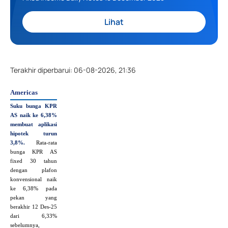
Lihat
Terakhir diperbarui
:
06-08-2026, 21:36
Americas
Suku bunga KPR
AS naik ke 6,38%
membuat aplikasi
hipotek turun
3,8%.
Rata‑rata
bunga KPR AS
fixed 30 tahun
dengan plafon
konvensional naik
ke 6,38% pada
pekan yang
berakhir 12 Des‑25
dari 6,33%
sebelumnya,