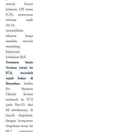
sentral. Secara
bulanan, CPI turun
0,2%, penurunan
terbesar sejak
Jul‑24,
menandakan
tekanan harga
semakin mereda
menjelang
keputusan
kebijakan BoE.
Sentimen bisnis
Jerman turun ke
87,6, terendah
tujuh bulan di
Desember.
Indeks
Ifo Business
Climate Jerman
melemah ke 87,6
pada Des‑25 dari
88 sebelumnya, di
bawah ekspektasi,
dengan komponen
ekspektasi turun ke
89,7 sementara