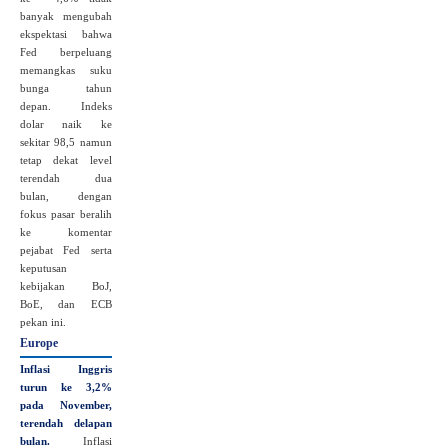
banyak mengubah
ekspektasi bahwa
Fed berpeluang
memangkas suku
bunga tahun
depan. Indeks
dolar naik ke
sekitar 98,5 namun
tetap dekat level
terendah dua
bulan, dengan
fokus pasar beralih
ke komentar
pejabat Fed serta
keputusan
kebijakan BoJ,
BoE, dan ECB
pekan ini.
Europe
Inflasi Inggris
turun ke 3,2%
pada November,
terendah delapan
bulan.
Inflasi