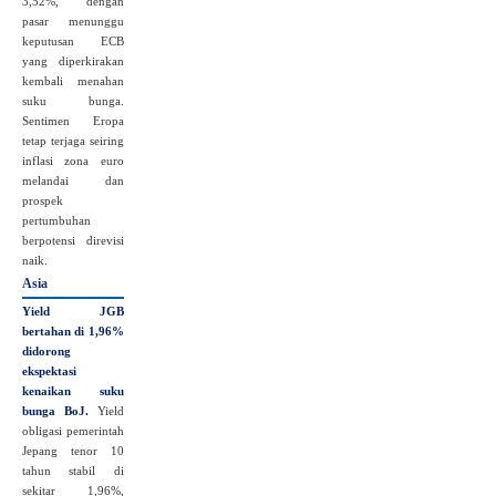
3,52%, dengan
pasar menunggu
keputusan ECB
yang diperkirakan
kembali menahan
suku bunga.
Sentimen Eropa
tetap terjaga seiring
inflasi zona euro
melandai dan
prospek
pertumbuhan
berpotensi direvisi
naik.
Asia
Yield JGB
bertahan di 1,96%
didorong
ekspektasi
kenaikan suku
bunga BoJ.
Yield
obligasi pemerintah
Jepang tenor 10
tahun stabil di
sekitar 1,96%,