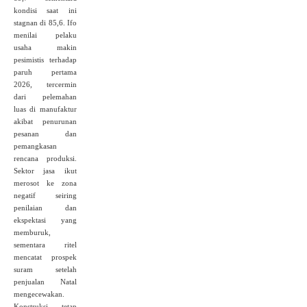
kondisi saat ini
stagnan di 85,6. Ifo
menilai pelaku
usaha makin
pesimistis terhadap
paruh pertama
2026, tercermin
dari pelemahan
luas di manufaktur
akibat penurunan
pesanan dan
pemangkasan
rencana produksi.
Sektor jasa ikut
merosot ke zona
negatif seiring
penilaian dan
ekspektasi yang
memburuk,
sementara ritel
mencatat prospek
suram setelah
penjualan Natal
mengecewakan.
Konstruksi tetap