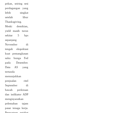
pekan, seiring sesi
perdagangan yang
lebih singkat
setelah libur
Thanksgiving.
Meski demikian,
yield masih turun
sekitar 5 bps
sepanjang
November di
tengah ekspektasi
kuat pemangkasan
suku bunga Fed
pada Desember.
Data AS yang
tertunda
menunjukkan
penjualan ritel
September di
bawah perkiraan
dan indikator ADP
mengisyaratkan
pelemahan tajam
pasar tenaga kerja.
Pernyataan pejabat