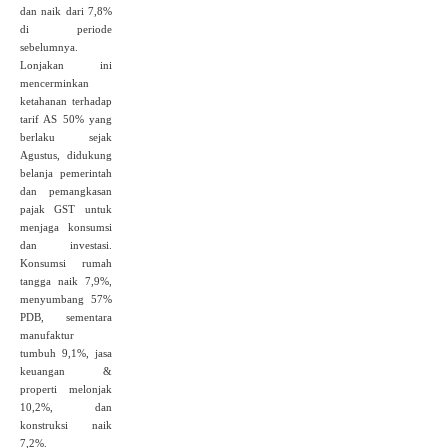
dan naik dari 7,8%
di periode
sebelumnya.
Lonjakan ini
mencerminkan
ketahanan terhadap
tarif AS 50% yang
berlaku sejak
Agustus, didukung
belanja pemerintah
dan pemangkasan
pajak GST untuk
menjaga konsumsi
dan investasi.
Konsumsi rumah
tangga naik 7,9%,
menyumbang 57%
PDB, sementara
manufaktur
tumbuh 9,1%, jasa
keuangan &
properti melonjak
10,2%, dan
konstruksi naik
7,2%.