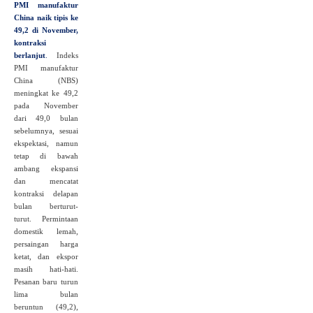
PMI manufaktur
China naik tipis ke
49,2 di November,
kontraksi
berlanjut
.
Indeks
PMI manufaktur
China (NBS)
meningkat ke 49,2
pada November
dari 49,0 bulan
sebelumnya, sesuai
ekspektasi, namun
tetap di bawah
ambang ekspansi
dan mencatat
kontraksi delapan
bulan berturut-
turut. Permintaan
domestik lemah,
persaingan harga
ketat, dan ekspor
masih hati-hati.
Pesanan baru turun
lima bulan
beruntun (49,2),