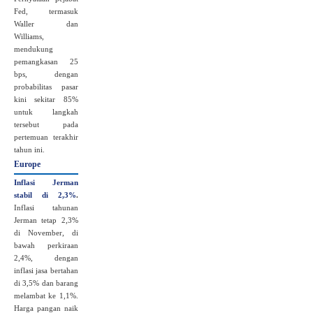
Fed, termasuk
Waller dan
Williams,
mendukung
pemangkasan 25
bps, dengan
probabilitas pasar
kini sekitar 85%
untuk langkah
tersebut pada
pertemuan terakhir
tahun ini.
Europe
Inflasi Jerman
stabil di 2,3%
.
Inflasi tahunan
Jerman tetap 2,3%
di November, di
bawah perkiraan
2,4%, dengan
inflasi jasa bertahan
di 3,5% dan barang
melambat ke 1,1%.
Harga pangan naik