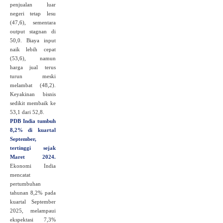
penjualan luar
negeri tetap lesu
(47,6), sementara
output stagnan di
50,0. Biaya input
naik lebih cepat
(53,6), namun
harga jual terus
turun meski
melambat (48,2).
Keyakinan bisnis
sedikit membaik ke
53,1 dari 52,8.
PDB India tumbuh
8,2% di kuartal
September,
tertinggi sejak
Maret 2024.
Ekonomi India
mencatat
pertumbuhan
tahunan 8,2% pada
kuartal September
2025, melampaui
ekspektasi 7,3%