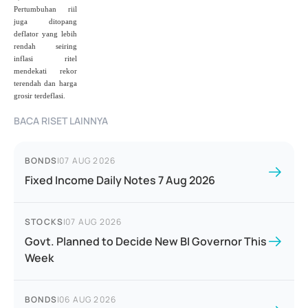
Pertumbuhan riil
juga ditopang
deflator yang lebih
rendah seiring
inflasi ritel
mendekati rekor
terendah dan harga
grosir terdeflasi.
BACA RISET LAINNYA
BONDS
|
07 AUG 2026
Fixed Income Daily Notes 7 Aug 2026
STOCKS
|
07 AUG 2026
Govt. Planned to Decide New BI Governor This
Week
BONDS
|
06 AUG 2026