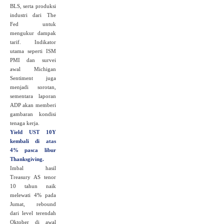
BLS, serta produksi
industri dari The
Fed untuk
mengukur dampak
tarif. Indikator
utama seperti ISM
PMI dan survei
awal Michigan
Sentiment juga
menjadi sorotan,
sementara laporan
ADP akan memberi
gambaran kondisi
tenaga kerja.
Yield UST 10Y
kembali di atas
4% pasca libur
Thanksgiving.
Imbal hasil
Treasury AS tenor
10 tahun naik
melewati 4% pada
Jumat, rebound
dari level terendah
Oktober di awal