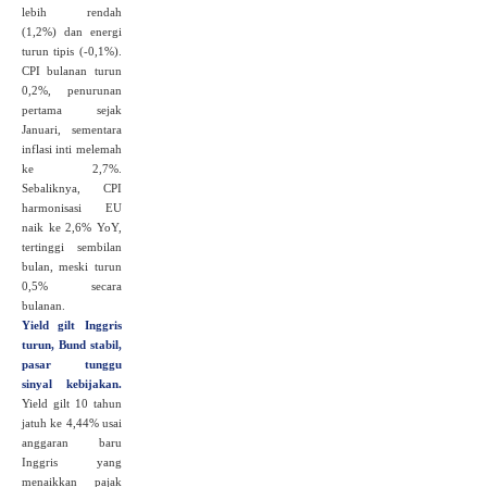
lebih rendah
(1,2%) dan energi
turun tipis (-0,1%).
CPI bulanan turun
0,2%, penurunan
pertama sejak
Januari, sementara
inflasi inti melemah
ke 2,7%.
Sebaliknya, CPI
harmonisasi EU
naik ke 2,6% YoY,
tertinggi sembilan
bulan, meski turun
0,5% secara
bulanan.
Yield gilt Inggris
turun, Bund stabil,
pasar tunggu
sinyal kebijakan.
Yield gilt 10 tahun
jatuh ke 4,44% usai
anggaran baru
Inggris yang
menaikkan pajak