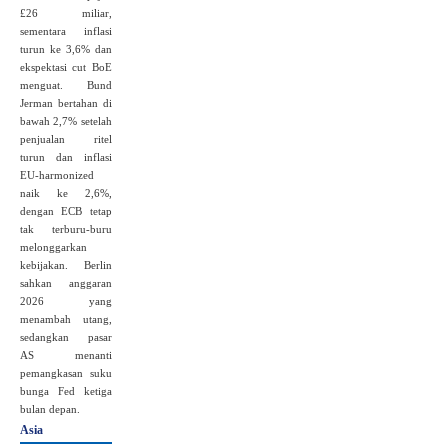
£26 miliar,
sementara inflasi
turun ke 3,6% dan
ekspektasi cut BoE
menguat. Bund
Jerman bertahan di
bawah 2,7% setelah
penjualan ritel
turun dan inflasi
EU-harmonized
naik ke 2,6%,
dengan ECB tetap
tak terburu-buru
melonggarkan
kebijakan. Berlin
sahkan anggaran
2026 yang
menambah utang,
sedangkan pasar
AS menanti
pemangkasan suku
bunga Fed ketiga
bulan depan.
Asia