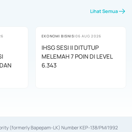
Lihat Semua
26
EKONOMI BISNIS
|
06 AUG 2026
IHSG SESI II DITUTUP
I
MELEMAH 7 POIN DI LEVEL
 DAN
6.343
uthority (formerly Bapepam-LK) Number KEP-138/PM/1992