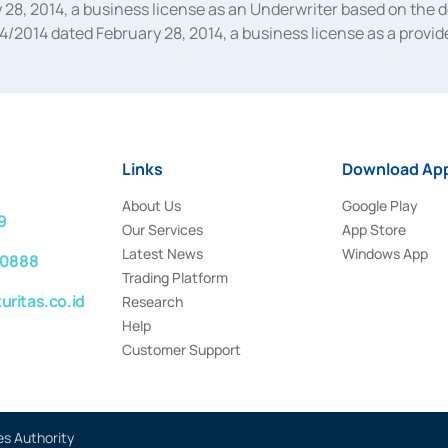
28, 2014, a business license as an Underwriter based on the 
014 dated February 28, 2014, a business license as a provider
 Financial Services Authority Number S-67/PM.21/2014 dated Fe
and joint ventures based on the decision letter of the Financ
 Bank Indonesia, among others as an Intermediary for the Impl
usiness licenses from Bank Indonesia as a Supporting Institut
e was issued in 2018.
Links
Download App
About Us
Google Play
9
Our Services
App Store
Latest News
Windows App
 0888
Trading Platform
ritas.co.id
Research
Help
Customer Support
es Authority