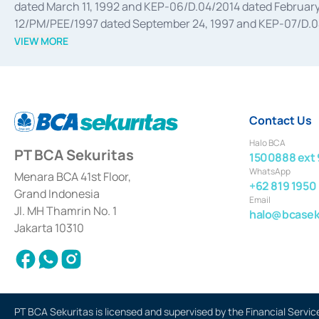
dated March 11, 1992 and KEP-06/D.04/2014 dated February 
12/PM/PEE/1997 dated September 24, 1997 and KEP-07/D.04/2
divestments, and joint ventures based on the decree of the
VIEW MORE
Advisory Services for mergers, acquisitions, divestments, 
February 3, 2017, and several other business licenses from
Money Market whose license was issued in 2017 and other b
Settlement of Commercial Paper Transactions whose licens
Contact Us
Halo BCA
PT BCA Sekuritas
1500888 ext 
WhatsApp
Menara BCA 41st Floor,
+62 819 1950
Grand Indonesia
Email
Jl. MH Thamrin No. 1
halo@bcaseku
Jakarta 10310
PT BCA Sekuritas is licensed and supervised by the Financial Servic