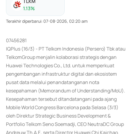
TLKM
1.13
%
Terakhir diperbarui
:
07-08-2026, 02:20:am
07456281
IQPlus (16/3) - PT Telkom Indonesia (Persero) Tbk atau
TelkomGroup menjalin kolaborasi strategis dengan
Huawei Technologies Co., Ltd. untuk memperkuat
pengembangan infrastruktur digital dan ekosistem
pusat data melalui penandatanganan nota
kesepahaman (Memorandum of Understanding/MoU).
Kesepahaman tersebut ditandatangani pada ajang
Mobile World Congress Barcelona pada Selasa (3/3)
oleh Direktur Strategic Business Development &
Portfolio Telkom Seno Soemadji, CEO NeutraDC Group
Andreuw Th.A.F., serta Director Huawei Chi Kaichao.