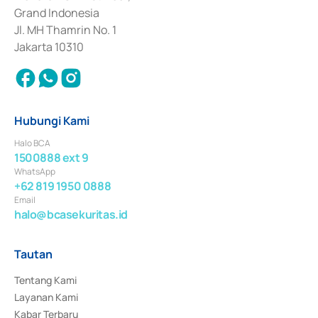
Surat Berharga Komersial yang izinnya diterbitkan pada tahun 2018.
Grand Indonesia
Jl. MH Thamrin No. 1
Jakarta 10310
Hubungi Kami
Halo BCA
1500888 ext 9
WhatsApp
+62 819 1950 0888
Email
halo@bcasekuritas.id
Tautan
Tentang Kami
Layanan Kami
Kabar Terbaru