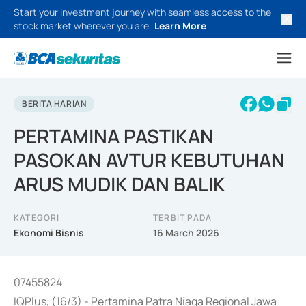
Start your investment journey with seamless access to the
stock market wherever you are.
Learn More
BERITA HARIAN
PERTAMINA PASTIKAN
PASOKAN AVTUR KEBUTUHAN
ARUS MUDIK DAN BALIK
KATEGORI
TERBIT PADA
Ekonomi Bisnis
16 March 2026
07455824
IQPlus, (16/3) - Pertamina Patra Niaga Regional Jawa