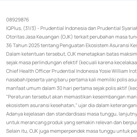
08929876
IQPlus, (31/3) - Prudential Indonesia dan Prudential Sya
Otoritas Jasa Keuangan (OJK) terkait perubahan masa t
36 Tahun 2025 tentang Penguatan Ekosistem Asuransi Ke
Dalam ketentuan tersebut, OJK menetapkan batas maksi
sejak masa perlindungan efektif (kecuali karena kecelakaa
Chief Health Officer Prudential Indonesia Yosie William I
nasabah/peserta yang baru pertama kali memiliki polis a
manfaat umum dalam 30 hari pertama sejak polis aktif (ke
"Peraturan tersebut akan memastikan keseimbangan man
ekosistem asuransi kesehatan," ujar dia dalam keterangann
Adanya kejelasan dan standardisasi masa tunggu, lanjutny
untuk merancang produk yang semakin relevan dan berpu
Selain itu, OJK juga memperpendek masa tunggu untuk penya