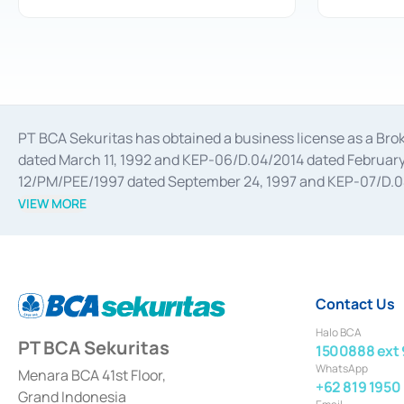
PT BCA Sekuritas has obtained a business license as a Br
dated March 11, 1992 and KEP-06/D.04/2014 dated February 
12/PM/PEE/1997 dated September 24, 1997 and KEP-07/D.04/2
divestments, and joint ventures based on the decree of the
VIEW MORE
Advisory Services for mergers, acquisitions, divestments, 
February 3, 2017, and several other business licenses from
Money Market whose license was issued in 2017 and other b
Settlement of Commercial Paper Transactions whose licens
Contact Us
Halo BCA
PT BCA Sekuritas
1500888 ext 
WhatsApp
Menara BCA 41st Floor,
+62 819 1950
Grand Indonesia