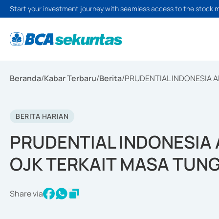
Start your investment journey with seamless access to the stock 
Beranda
/
Kabar Terbaru
/
Berita
/
PRUDENTIAL INDONESIA 
BERITA HARIAN
PRUDENTIAL INDONESIA
OJK TERKAIT MASA TUN
Share via