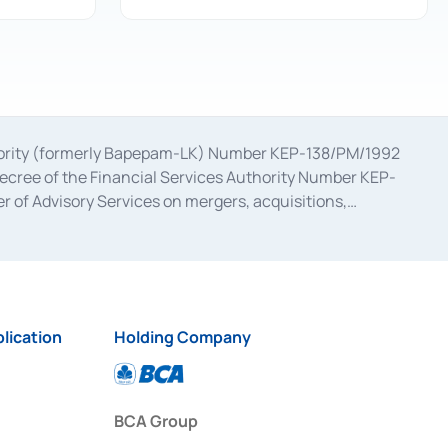
uthority (formerly Bapepam-LK) Number KEP-138/PM/1992
decree of the Financial Services Authority Number KEP-
 of Advisory Services on mergers, acquisitions,
bruary 28, 2014, a business license as a provider of
ial Services Authority Number S-67/PM.21/2017 dated
ementation of Certificate of Deposit Transactions in the
ion for the Issuance, Transaction, and Administration and
lication
Holding Company
BCA Group