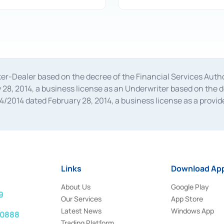
oker-Dealer based on the decree of the Financial Services A
28, 2014, a business license as an Underwriter based on the 
014 dated February 28, 2014, a business license as a provider
 Financial Services Authority Number S-67/PM.21/2014 dated Fe
and joint ventures based on the decision letter of the Financ
 Bank Indonesia, among others as an Intermediary for the Impl
usiness licenses from Bank Indonesia as a Supporting Institut
e was issued in 2018.
Links
Download App
About Us
Google Play
9
Our Services
App Store
Latest News
Windows App
 0888
Trading Platform