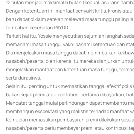
12 bulan menjadi maksimal 6 bulan (kecuali asuransi tam
Dengan ketentuan ini, manfaat penyakit kritis, kronis atau
baru dapat diklaim setelah melewati masa tunggu paling lam
tambahan kesehatan PAYDI).
Terkait hal itu, Yossie menyebutkan sejumlah langkah sed
memahami masa tunggu, yakni pahami ketentuan dan status
Dia menjelaskan masa tunggu dapat menimbulkan kekhawat
nasabah/peserta, oleh karena itu,mereka dianjurkan untuk
menjelaskan manfaat dan ketentuan masa tunggu, termasu
serta durasinya.
Selain itu, penting untuk memastikan tanggal efektif polis 
bukan sejak premi atau kontribusi pertama dibayarkan, hal 
Mencatat tanggal mulai perlindungan dapat membantu m
membangun ekspektasi yang realistis terhadap manfaat y
Kemudian memastikan pembayaran premi dilakukan sesuai
nasabah/peserta perlu membayar premi atau kontribusi tep