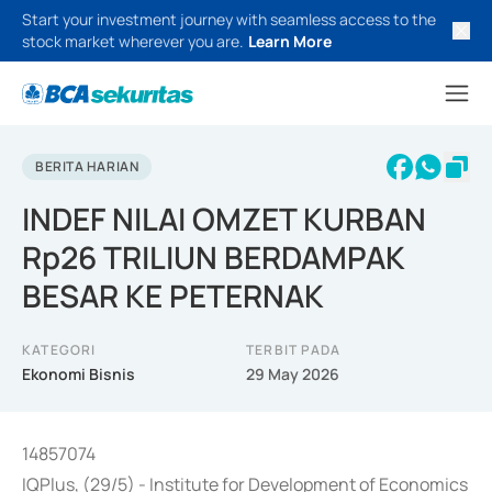
Start your investment journey with seamless access to the
stock market wherever you are.
Learn More
BERITA HARIAN
INDEF NILAI OMZET KURBAN
Rp26 TRILIUN BERDAMPAK
BESAR KE PETERNAK
KATEGORI
TERBIT PADA
Ekonomi Bisnis
29 May 2026
14857074
IQPlus, (29/5) - Institute for Development of Economics