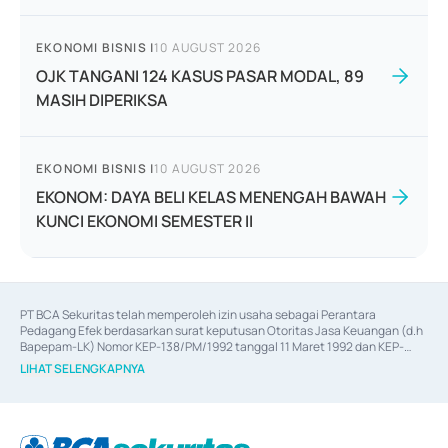
EKONOMI BISNIS
|
10 AUGUST 2026
OJK TANGANI 124 KASUS PASAR MODAL, 89
MASIH DIPERIKSA
EKONOMI BISNIS
|
10 AUGUST 2026
EKONOM: DAYA BELI KELAS MENENGAH BAWAH
KUNCI EKONOMI SEMESTER II
PT BCA Sekuritas telah memperoleh izin usaha sebagai Perantara 
Pedagang Efek berdasarkan surat keputusan Otoritas Jasa Keuangan (d.h 
Bapepam-LK) Nomor KEP-138/PM/1992 tanggal 11 Maret 1992 dan KEP-
06/D.04/2014 tanggal 28 Februari 2014, izin usaha sebagai Penjamin Emisi 
LIHAT SELENGKAPNYA
Efek berdasarkan surat keputusan Otoritas Jasa Keuangan Nomor KEP-
12/PM/PEE/1997 tanggal 24 September 1997 dan KEP-07/D.04/2014 
tanggal 28 Februari 2014, izin usaha sebagai penyedia Jasa Konsultasi 
(
Advisory
) atas kegiatan merger, akuisisi, divestasi, dan 
join venture
berdasarkan surat keputusan Otoritas Jasa Keuangan Nomor S-