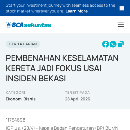
Start your investment journey with seamless access to the
stock market wherever you are.
Learn More
BERITA HARIAN
PEMBENAHAN KESELAMATAN
KERETA JADI FOKUS USAI
INSIDEN BEKASI
KATEGORI
TERBIT PADA
Ekonomi Bisnis
28 April 2026
11754698
IQPlus, (28/4) - Kepala Badan Pengaturan (BP) BUMN