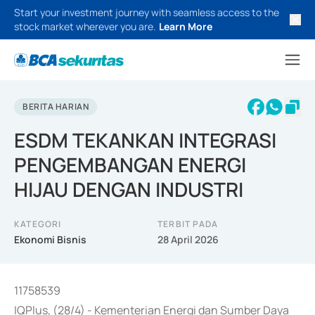
Start your investment journey with seamless access to the
stock market wherever you are.
Learn More
BERITA HARIAN
ESDM TEKANKAN INTEGRASI
PENGEMBANGAN ENERGI
HIJAU DENGAN INDUSTRI
KATEGORI
TERBIT PADA
Ekonomi Bisnis
28 April 2026
11758539
IQPlus, (28/4) - Kementerian Energi dan Sumber Daya