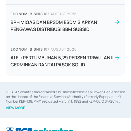
EKONOMI BISNIS
|
07 AUGUST 2026
BPH MIGAS DAN BPSDM ESDM SIAPKAN
PENGAWAS DISTRIBUSI BBM SUBSIDI
EKONOMI BISNIS
|
07 AUGUST 2026
ALFI : PERTUMBUHAN 5,29 PERSEN TRIWULAN II
CERMINKAN RANTAI PASOK SOLID
PT BCA Sekuritas has obtained a business license as a Broker-Dealer based
on the decree of the Financial Services Authority (formerly Bapepam-LK)
Number KEP-138/PM/1992 dated March 11, 1992 and KEP-06/D.04/2014
dated February 28, 2014, a business license as an Underwriter based on the
VIEW MORE
decree of the Financial Services Authority Number KEP-12/PM/PEE/1997
dated September 24, 1997 and KEP-07/D.04/2014 dated February 28, 2014,
a business license as a provider of Advisory Services on mergers,
acquisitions, divestments, and joint ventures based on the decree of the
Financial Services Authority Number S-67/PM.21/2014 dated February 28,