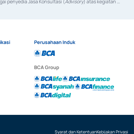
ai penyedia Jasa Konsultasi (
Advisory
) atas kegiatan 
anggal 3 Februari 2017, dan beberapa izin usaha lainnya 
iterbitkan pada tahun 2017 dan izin usaha lainnya dari 
at Berharga Komersial yang izinnya diterbitkan pada 
ikasi
Perusahaan Induk
BCA Group
Syarat dan Ketentuan
Kebijakan Privasi