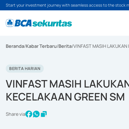
Start your investment journey with seamless access to the stock 
Beranda
/
Kabar Terbaru
/
Berita
/
VINFAST MASIH LAKUKAN 
BERITA HARIAN
VINFAST MASIH LAKUKAN
KECELAKAAN GREEN SM
Share via