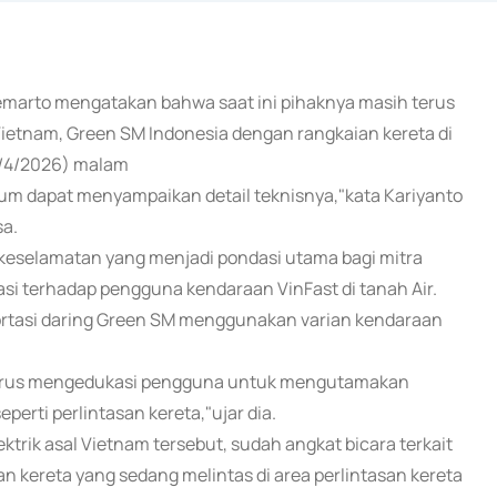
oemarto mengatakan bahwa saat ini pihaknya masih terus
l Vietnam, Green SM Indonesia dengan rangkaian kereta di
7/4/2026) malam
elum dapat menyampaikan detail teknisnya,"kata Kariyanto
sa.
eselamatan yang menjadi pondasi utama bagi mitra
si terhadap pengguna kendaraan VinFast di tanah Air.
ortasi daring Green SM menggunakan varian kendaraan
i terus mengedukasi pengguna untuk mengutamakan
erti perlintasan kereta,"ujar dia.
trik asal Vietnam tersebut, sudah angkat bicara terkait
 kereta yang sedang melintas di area perlintasan kereta