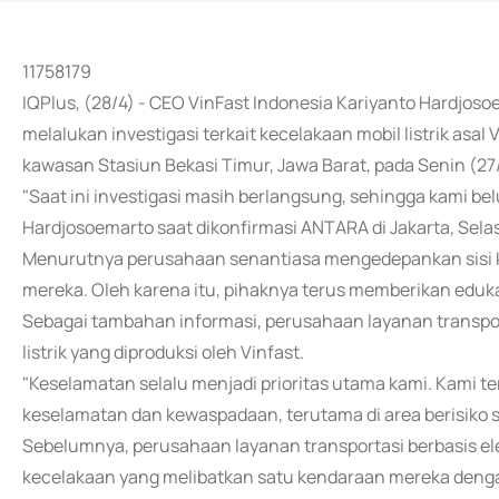
11758179
IQPlus, (28/4) - CEO VinFast Indonesia Kariyanto Hardjos
melalukan investigasi terkait kecelakaan mobil listrik asa
kawasan Stasiun Bekasi Timur, Jawa Barat, pada Senin (2
"Saat ini investigasi masih berlangsung, sehingga kami b
Hardjosoemarto saat dikonfirmasi ANTARA di Jakarta, Sela
Menurutnya perusahaan senantiasa mengedepankan sisi k
mereka. Oleh karena itu, pihaknya terus memberikan eduka
Sebagai tambahan informasi, perusahaan layanan transp
listrik yang diproduksi oleh Vinfast.
"Keselamatan selalu menjadi prioritas utama kami. Kam
keselamatan dan kewaspadaan, terutama di area berisiko sep
Sebelumnya, perusahaan layanan transportasi berbasis elek
kecelakaan yang melibatkan satu kendaraan mereka dengan