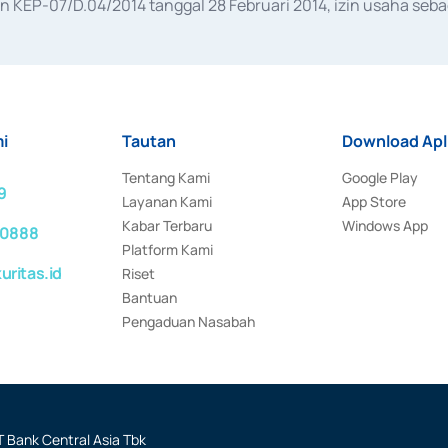
KEP-07/D.04/2014 tanggal 28 Februari 2014, izin usaha sebag
rat keputusan Otoritas Jasa Keuangan Nomor S-67/PM.21/2017 t
aan Transaksi Sertifikat Deposito di Pasar Uang yang izinnya d
ansaksi, serta Penatausahaan dan Penyelesaian Transaksi Sur
i
Tautan
Download Apl
Tentang Kami
Google Play
9
Layanan Kami
App Store
Kabar Terbaru
Windows App
 0888
Platform Kami
ritas.id
Riset
Bantuan
Pengaduan Nasabah
 Bank Central Asia Tbk