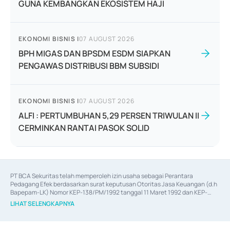
GUNA KEMBANGKAN EKOSISTEM HAJI
EKONOMI BISNIS
|
07 AUGUST 2026
BPH MIGAS DAN BPSDM ESDM SIAPKAN
PENGAWAS DISTRIBUSI BBM SUBSIDI
EKONOMI BISNIS
|
07 AUGUST 2026
ALFI : PERTUMBUHAN 5,29 PERSEN TRIWULAN II
CERMINKAN RANTAI PASOK SOLID
PT BCA Sekuritas telah memperoleh izin usaha sebagai Perantara 
Pedagang Efek berdasarkan surat keputusan Otoritas Jasa Keuangan (d.h 
Bapepam-LK) Nomor KEP-138/PM/1992 tanggal 11 Maret 1992 dan KEP-
06/D.04/2014 tanggal 28 Februari 2014, izin usaha sebagai Penjamin Emisi 
LIHAT SELENGKAPNYA
Efek berdasarkan surat keputusan Otoritas Jasa Keuangan Nomor KEP-
12/PM/PEE/1997 tanggal 24 September 1997 dan KEP-07/D.04/2014 
tanggal 28 Februari 2014, izin usaha sebagai penyedia Jasa Konsultasi 