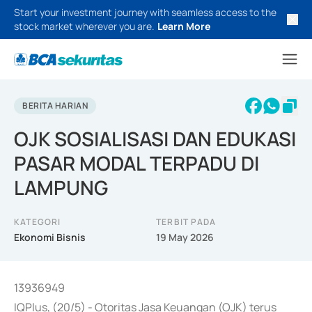
Start your investment journey with seamless access to the
stock market wherever you are.
Learn More
BERITA HARIAN
OJK SOSIALISASI DAN EDUKASI
PASAR MODAL TERPADU DI
LAMPUNG
KATEGORI
TERBIT PADA
Ekonomi Bisnis
19 May 2026
13936949
IQPlus, (20/5) - Otoritas Jasa Keuangan (OJK) terus