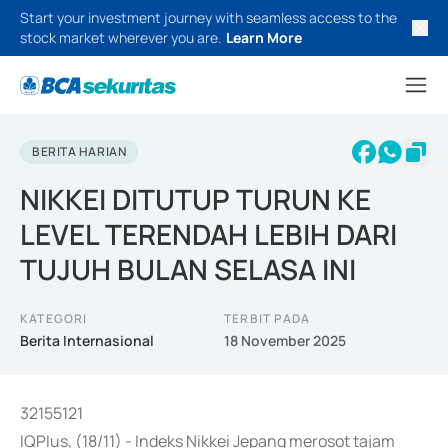
Start your investment journey with seamless access to the
stock market wherever you are.
Learn More
BERITA HARIAN
NIKKEI DITUTUP TURUN KE
LEVEL TERENDAH LEBIH DARI
TUJUH BULAN SELASA INI
KATEGORI
TERBIT PADA
Berita Internasional
18 November 2025
32155121
IQPlus, (18/11) - Indeks Nikkei Jepang merosot tajam