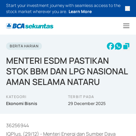
Start your investment journey with seamless access to the
stock market wherever you are.
Learn More
BERITA HARIAN
MENTERI ESDM PASTIKAN
STOK BBM DAN LPG NASIONAL
AMAN SELAMA NATARU
KATEGORI
TERBIT PADA
Ekonomi Bisnis
29 December 2025
36256944
IQPlus, (29/12) - Menteri Energi dan Sumber Daya