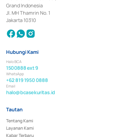
Surat Berharga Komersial yang izinnya diterbitkan pada tahun 2018.
Grand Indonesia
Jl. MH Thamrin No. 1
Jakarta 10310
Hubungi Kami
Halo BCA
1500888 ext 9
WhatsApp
+62 819 1950 0888
Email
halo@bcasekuritas.id
Tautan
Tentang Kami
Layanan Kami
Kabar Terbaru